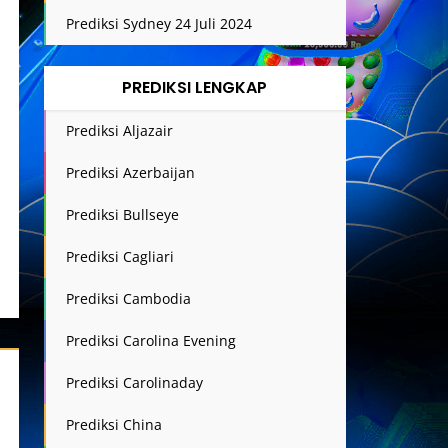
Prediksi Sydney 24 Juli 2024
PREDIKSI LENGKAP
Prediksi Aljazair
Prediksi Azerbaijan
Prediksi Bullseye
Prediksi Cagliari
Prediksi Cambodia
Prediksi Carolina Evening
Prediksi Carolinaday
Prediksi China