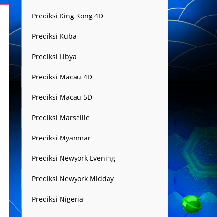
Prediksi King Kong 4D
Prediksi Kuba
Prediksi Libya
Prediksi Macau 4D
Prediksi Macau 5D
Prediksi Marseille
Prediksi Myanmar
Prediksi Newyork Evening
Prediksi Newyork Midday
Prediksi Nigeria