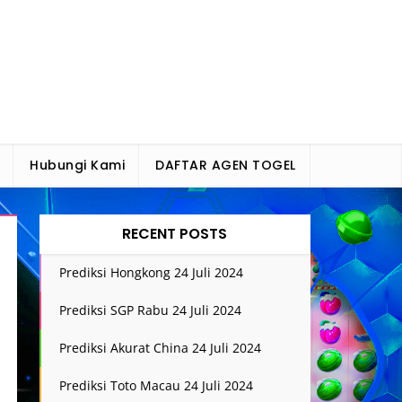
Hubungi Kami
DAFTAR AGEN TOGEL
RECENT POSTS
Prediksi Hongkong 24 Juli 2024
Prediksi SGP Rabu 24 Juli 2024
Prediksi Akurat China 24 Juli 2024
Prediksi Toto Macau 24 Juli 2024