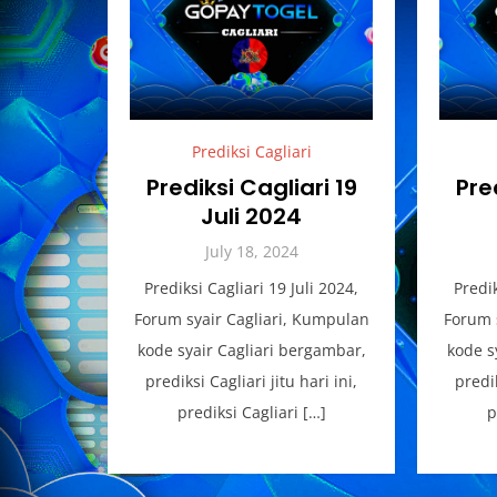
Prediksi Cagliari
Prediksi Cagliari 19
Pre
Juli 2024
July 18, 2024
Prediksi Cagliari 19 Juli 2024,
Predik
Forum syair Cagliari, Kumpulan
Forum 
kode syair Cagliari bergambar,
kode s
prediksi Cagliari jitu hari ini,
predik
prediksi Cagliari […]
p