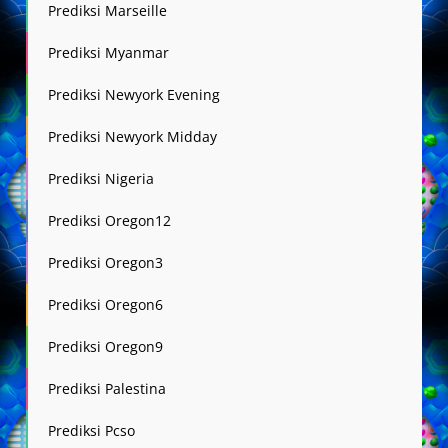
Prediksi Marseille
Prediksi Myanmar
Prediksi Newyork Evening
Prediksi Newyork Midday
Prediksi Nigeria
Prediksi Oregon12
Prediksi Oregon3
Prediksi Oregon6
Prediksi Oregon9
Prediksi Palestina
Prediksi Pcso