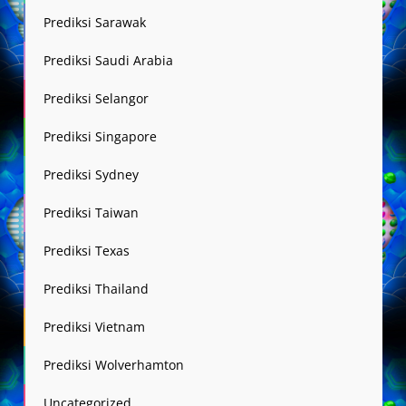
Prediksi Sarawak
Prediksi Saudi Arabia
Prediksi Selangor
Prediksi Singapore
Prediksi Sydney
Prediksi Taiwan
Prediksi Texas
Prediksi Thailand
Prediksi Vietnam
Prediksi Wolverhamton
Uncategorized