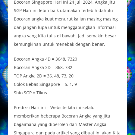
Bocoran Singapore Hari Ini 24 Juli 2024, Angka Jitu
SGP Hari ini lebih baik utamakan terlebih dahulu
Bocoran angka kuat menurut kalian masing masing
dan jangan lupa untuk menggabungkan informasi
angka yang Kita tulis di bawah. Jadi semakin besar
kemungkinan untuk menebak dengan benar.
Bocoran Angka 4D = 3648, 7320
Bocoran Angka 3D = 368, 732
TOP Angka 2D = 36, 48, 73, 20
Colok Bebas Singapore = 5, 1, 9
Shio SGP = Tikus
Prediksi Hari ini – Website kita ini selalu
memberikan beberapa Bocoran Angka yang jitu
bagaimana yang diperoleh dari Master Angka
Singapura dan pada artikel yang dibuat ini akan Kita