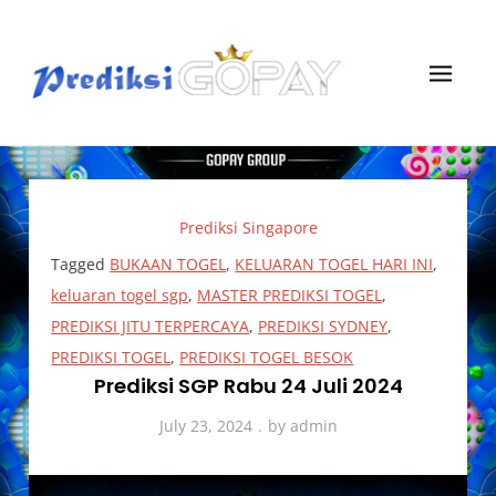
Skip
to
content
Prediksi Gopay Togel
Angka Prediksi Togel Jitu Gopay Togel
Prediksi Singapore
Tagged
BUKAAN TOGEL
,
KELUARAN TOGEL HARI INI
,
keluaran togel sgp
,
MASTER PREDIKSI TOGEL
,
PREDIKSI JITU TERPERCAYA
,
PREDIKSI SYDNEY
,
PREDIKSI TOGEL
,
PREDIKSI TOGEL BESOK
Prediksi SGP Rabu 24 Juli 2024
July 23, 2024
by
admin