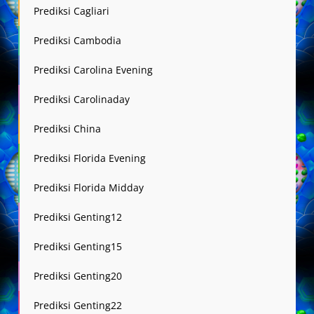
Prediksi Cagliari
Prediksi Cambodia
Prediksi Carolina Evening
Prediksi Carolinaday
Prediksi China
Prediksi Florida Evening
Prediksi Florida Midday
Prediksi Genting12
Prediksi Genting15
Prediksi Genting20
Prediksi Genting22