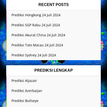
t
RECENT POSTS
s
Prediksi Hongkong 24 Juli 2024
p
a
Prediksi SGP Rabu 24 Juli 2024
g
Prediksi Akurat China 24 Juli 2024
i
n
Prediksi Toto Macau 24 Juli 2024
a
Prediksi Sydney 24 Juli 2024
t
i
o
PREDIKSI LENGKAP
n
Prediksi Aljazair
Prediksi Azerbaijan
Prediksi Bullseye