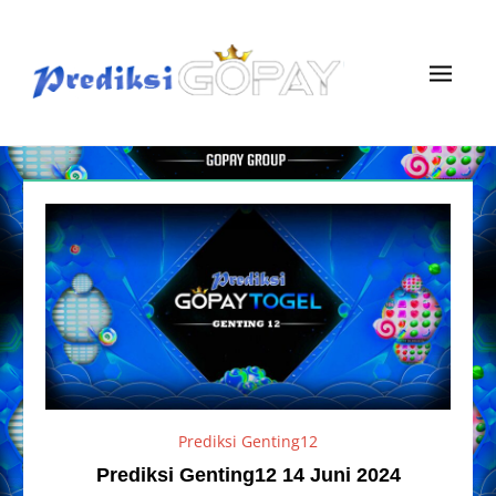
Skip
to
content
Prediksi Gopay Togel
Angka Prediksi Togel Jitu Gopay Togel
Prediksi Genting12
Prediksi Genting12 14 Juni 2024