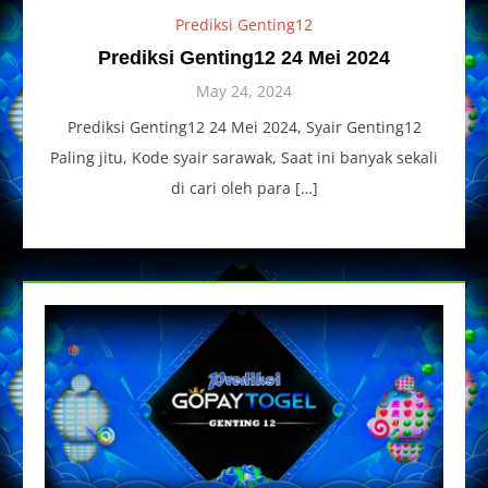
Prediksi Genting12
Prediksi Genting12 24 Mei 2024
May 24, 2024
Prediksi Genting12 24 Mei 2024, Syair Genting12
Paling jitu, Kode syair sarawak, Saat ini banyak sekali
di cari oleh para […]