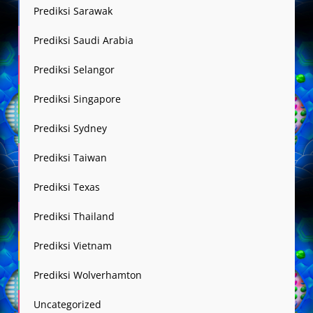
Prediksi Sarawak
Prediksi Saudi Arabia
Prediksi Selangor
Prediksi Singapore
Prediksi Sydney
Prediksi Taiwan
Prediksi Texas
Prediksi Thailand
Prediksi Vietnam
Prediksi Wolverhamton
Uncategorized