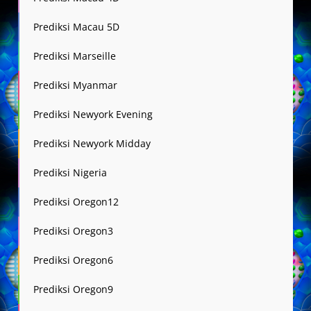
Prediksi Macau 5D
Prediksi Marseille
Prediksi Myanmar
Prediksi Newyork Evening
Prediksi Newyork Midday
Prediksi Nigeria
Prediksi Oregon12
Prediksi Oregon3
Prediksi Oregon6
Prediksi Oregon9