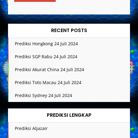
RECENT POSTS
Prediksi Hongkong 24 Juli 2024
Prediksi SGP Rabu 24 Juli 2024
Prediksi Akurat China 24 Juli 2024
Prediksi Toto Macau 24 Juli 2024
Prediksi Sydney 24 Juli 2024
PREDIKSI LENGKAP
Prediksi Aljazair