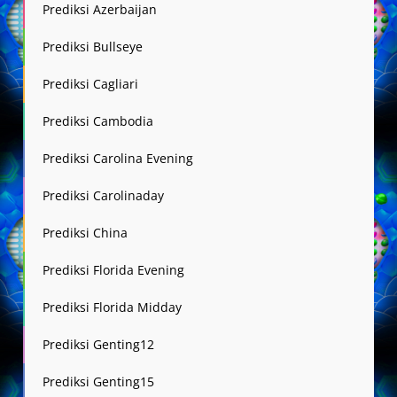
Prediksi Azerbaijan
Prediksi Bullseye
Prediksi Cagliari
Prediksi Cambodia
Prediksi Carolina Evening
Prediksi Carolinaday
Prediksi China
Prediksi Florida Evening
Prediksi Florida Midday
Prediksi Genting12
Prediksi Genting15