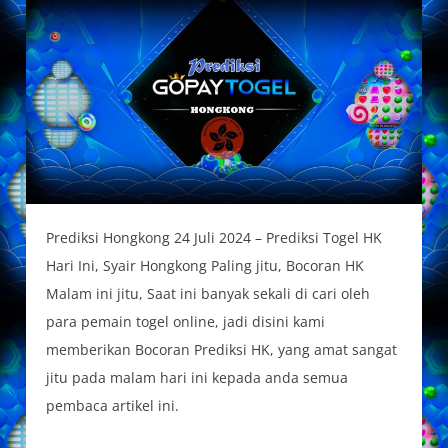
Prediksi Hongkong 24 Juli 2024 – Prediksi Togel HK
Hari Ini, Syair Hongkong Paling jitu, Bocoran HK
Malam ini jitu, Saat ini banyak sekali di cari oleh
para pemain togel online, jadi disini kami
memberikan Bocoran Prediksi HK, yang amat sangat
jitu pada malam hari ini kepada anda semua
pembaca artikel ini.