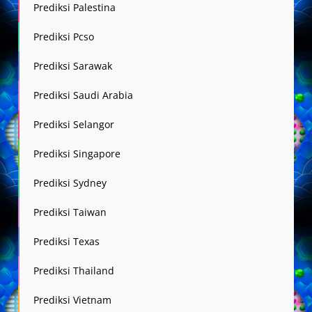
Prediksi Palestina
Prediksi Pcso
Prediksi Sarawak
Prediksi Saudi Arabia
Prediksi Selangor
Prediksi Singapore
Prediksi Sydney
Prediksi Taiwan
Prediksi Texas
Prediksi Thailand
Prediksi Vietnam