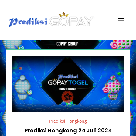
Skip
to
content
Prediksi Gopay Togel
Angka Prediksi Togel Jitu Gopay Togel
Prediksi Hongkong
Prediksi Hongkong 24 Juli 2024