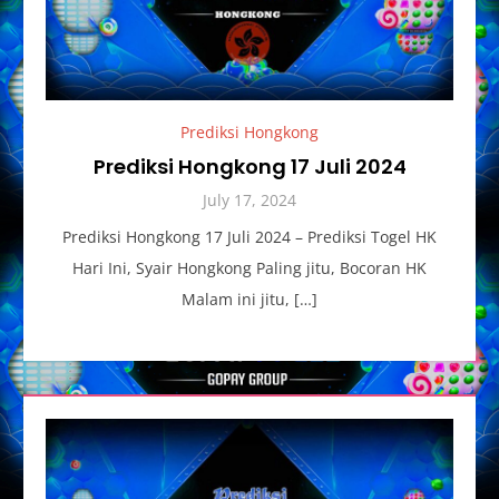
Prediksi Hongkong
Prediksi Hongkong 17 Juli 2024
July 17, 2024
Prediksi Hongkong 17 Juli 2024 – Prediksi Togel HK
Hari Ini, Syair Hongkong Paling jitu, Bocoran HK
Malam ini jitu, […]