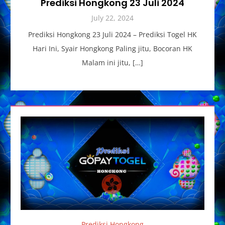
Prediksi Hongkong 23 Juli 2024
July 22, 2024
Prediksi Hongkong 23 Juli 2024 – Prediksi Togel HK
Hari Ini, Syair Hongkong Paling jitu, Bocoran HK
Malam ini jitu, […]
Prediksi Hongkong