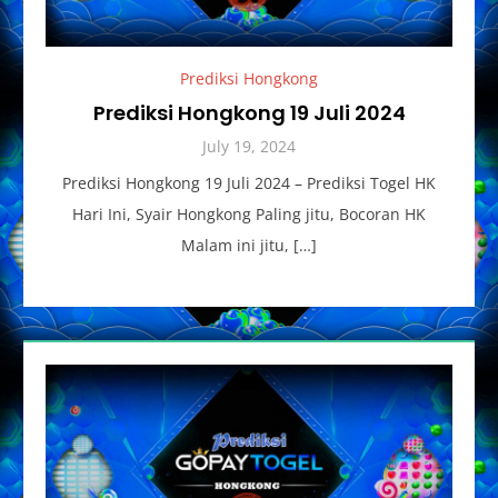
Prediksi Hongkong
Prediksi Hongkong 19 Juli 2024
July 19, 2024
Prediksi Hongkong 19 Juli 2024 – Prediksi Togel HK
Hari Ini, Syair Hongkong Paling jitu, Bocoran HK
Malam ini jitu, […]