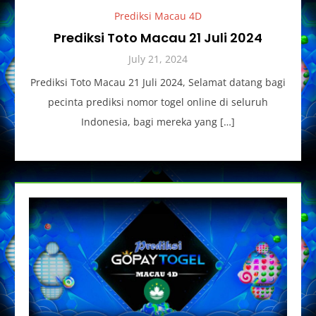
Prediksi Macau 4D
Prediksi Toto Macau 21 Juli 2024
July 21, 2024
Prediksi Toto Macau 21 Juli 2024, Selamat datang bagi
pecinta prediksi nomor togel online di seluruh
Indonesia, bagi mereka yang […]