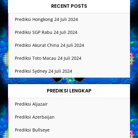
RECENT POSTS
t
s
Prediksi Hongkong 24 Juli 2024
p
a
Prediksi SGP Rabu 24 Juli 2024
g
Prediksi Akurat China 24 Juli 2024
i
n
Prediksi Toto Macau 24 Juli 2024
a
Prediksi Sydney 24 Juli 2024
t
i
o
PREDIKSI LENGKAP
n
Prediksi Aljazair
Prediksi Azerbaijan
Prediksi Bullseye