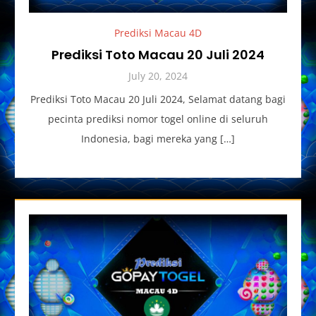
Prediksi Macau 4D
Prediksi Toto Macau 20 Juli 2024
July 20, 2024
Prediksi Toto Macau 20 Juli 2024, Selamat datang bagi
pecinta prediksi nomor togel online di seluruh
Indonesia, bagi mereka yang […]