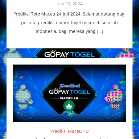
July 23, 2024
Prediksi Toto Macau 24 Juli 2024, Selamat datang bagi
pecinta prediksi nomor togel online di seluruh
Indonesia, bagi mereka yang […]
Prediksi Macau 4D