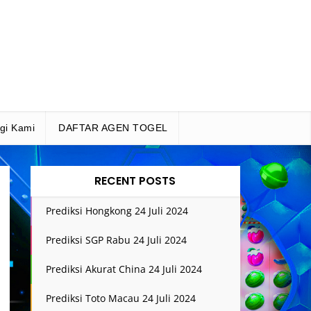
gi Kami
DAFTAR AGEN TOGEL
RECENT POSTS
Prediksi Hongkong 24 Juli 2024
Prediksi SGP Rabu 24 Juli 2024
Prediksi Akurat China 24 Juli 2024
Prediksi Toto Macau 24 Juli 2024