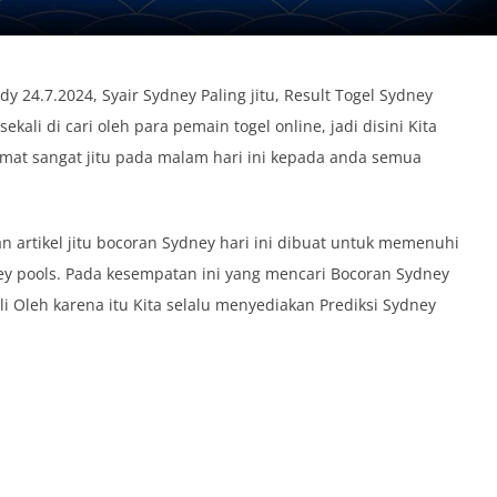
dy 24.7.2024, Syair Sydney Paling jitu, Result Togel Sydney
sekali di cari oleh para pemain togel online, jadi disini Kita
mat sangat jitu pada malam hari ini kepada anda semua
an artikel jitu bocoran Sydney hari ini dibuat untuk memenuhi
y pools. Pada kesempatan ini yang mencari Bocoran Sydney
kali Oleh karena itu Kita selalu menyediakan Prediksi Sydney