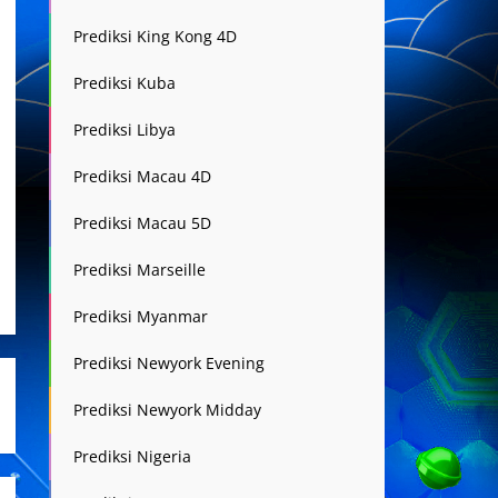
Prediksi King Kong 4D
Prediksi Kuba
Prediksi Libya
Prediksi Macau 4D
Prediksi Macau 5D
Prediksi Marseille
Prediksi Myanmar
Prediksi Newyork Evening
Prediksi Newyork Midday
Prediksi Nigeria