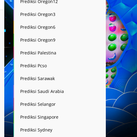
Prediksi Oregon12
Prediksi Oregon3
Prediksi Oregon6
Prediksi Oregon9
Prediksi Palestina
Prediksi Pcso
Prediksi Sarawak
Prediksi Saudi Arabia
Prediksi Selangor
Prediksi Singapore
Prediksi Sydney