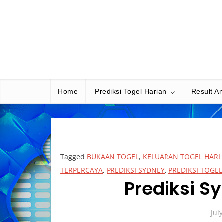
Skip
to
content
Prediksi Gopay Toge
Angka Prediksi Togel Jitu Gopay Togel
Home
Prediksi Togel Harian
Result A
Tagged
BUKAAN TOGEL
,
KELUARAN TOGEL HARI 
TERPERCAYA
,
PREDIKSI SYDNEY
,
PREDIKSI TOGEL
Prediksi S
Jul