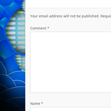
n
a
v
Your email address will not be published.
Requi
i
g
Comment
*
a
t
i
o
n
Name
*