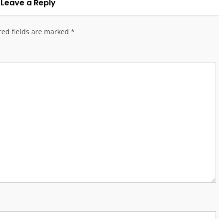
Leave a Reply
red fields are marked
*