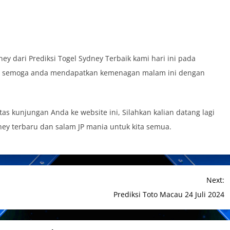
y dari Prediksi Togel Sydney Terbaik kami hari ini pada
iri, semoga anda mendapatkan kemenagan malam ini dengan
tas kunjungan Anda ke website ini, Silahkan kalian datang lagi
ey terbaru dan salam JP mania untuk kita semua.
Next:
Prediksi Toto Macau 24 Juli 2024