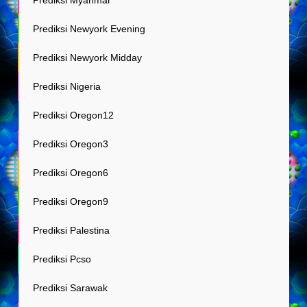
Prediksi Newyork Evening
Prediksi Newyork Midday
Prediksi Nigeria
Prediksi Oregon12
Prediksi Oregon3
Prediksi Oregon6
Prediksi Oregon9
Prediksi Palestina
Prediksi Pcso
Prediksi Sarawak