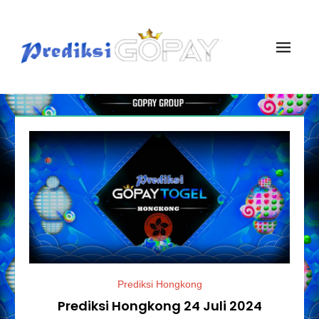
Skip
to
content
Prediksi Gopay Togel
Angka Prediksi Togel Jitu Gopay Togel
Prediksi Hongkong
Prediksi Hongkong 24 Juli 2024