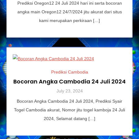
Prediksi Oregon12 24 Juli 2024 hari ini serta bocoran
angka main Oregon12 24/7/2024 jitu akurat dari situs
kami merupakan perkiraan […]
Prediksi Cambodia
Bocoran Angka Cambodia 24 Juli 2024
July 23, 2024
Bocoran Angka Cambodia 24 Juli 2024, Prediksi Syair
Togel Cambodia akurat, Nomor jitu togel kamboja 24 Juli
2024, Selamat datang […]