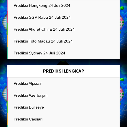
s
Prediksi Hongkong 24 Juli 2024
p
a
Prediksi SGP Rabu 24 Juli 2024
g
Prediksi Akurat China 24 Juli 2024
i
n
Prediksi Toto Macau 24 Juli 2024
a
Prediksi Sydney 24 Juli 2024
t
i
o
PREDIKSI LENGKAP
n
Prediksi Aljazair
Prediksi Azerbaijan
Prediksi Bullseye
Prediksi Cagliari