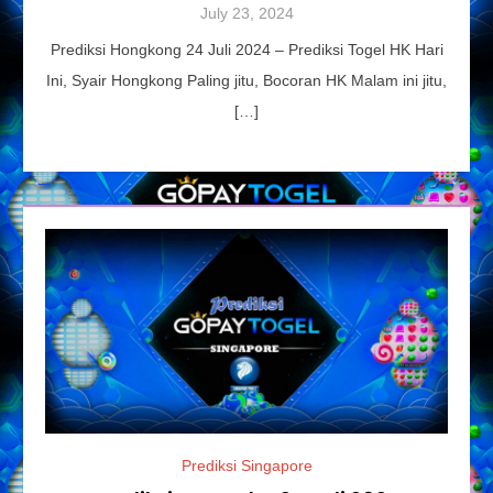
July 23, 2024
Prediksi Hongkong 24 Juli 2024 – Prediksi Togel HK Hari
Ini, Syair Hongkong Paling jitu, Bocoran HK Malam ini jitu,
[…]
Prediksi Singapore