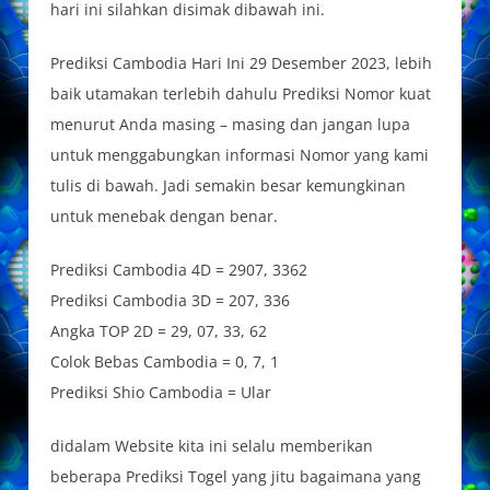
hari ini silahkan disimak dibawah ini.
Prediksi Cambodia Hari Ini 29 Desember 2023, lebih
baik utamakan terlebih dahulu Prediksi Nomor kuat
menurut Anda masing – masing dan jangan lupa
untuk menggabungkan informasi Nomor yang kami
tulis di bawah. Jadi semakin besar kemungkinan
untuk menebak dengan benar.
Prediksi Cambodia 4D = 2907, 3362
Prediksi Cambodia 3D = 207, 336
Angka TOP 2D = 29, 07, 33, 62
Colok Bebas Cambodia = 0, 7, 1
Prediksi Shio Cambodia = Ular
didalam Website kita ini selalu memberikan
beberapa Prediksi Togel yang jitu bagaimana yang