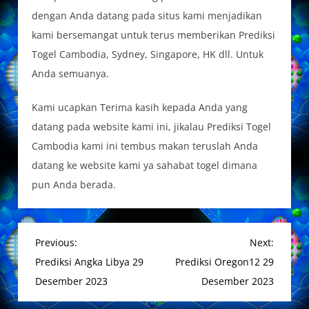
dengan Anda datang pada situs kami menjadikan
kami bersemangat untuk terus memberikan Prediksi
Togel Cambodia, Sydney, Singapore, HK dll. Untuk
Anda semuanya.
Kami ucapkan Terima kasih kepada Anda yang
datang pada website kami ini, jikalau Prediksi Togel
Cambodia kami ini tembus makan teruslah Anda
datang ke website kami ya sahabat togel dimana
pun Anda berada.
P
Previous:
Next:
o
Prediksi Angka Libya 29
Prediksi Oregon12 29
s
Desember 2023
Desember 2023
t