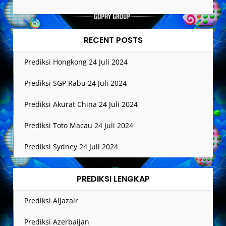
RECENT POSTS
Prediksi Hongkong 24 Juli 2024
Prediksi SGP Rabu 24 Juli 2024
Prediksi Akurat China 24 Juli 2024
Prediksi Toto Macau 24 Juli 2024
Prediksi Sydney 24 Juli 2024
PREDIKSI LENGKAP
Prediksi Aljazair
Prediksi Azerbaijan