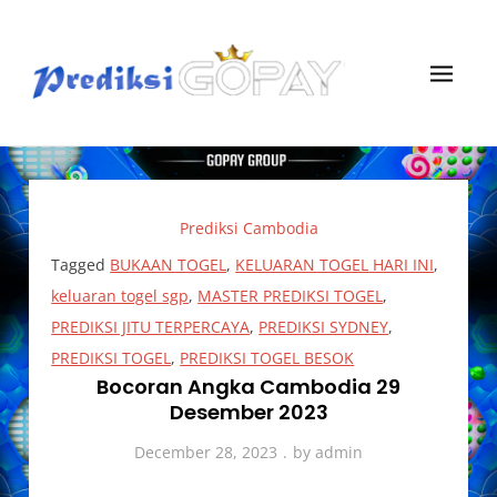
Skip
to
content
Prediksi Gopay Togel
Angka Prediksi Togel Jitu Gopay Togel
Prediksi Cambodia
Tagged
BUKAAN TOGEL
,
KELUARAN TOGEL HARI INI
,
keluaran togel sgp
,
MASTER PREDIKSI TOGEL
,
PREDIKSI JITU TERPERCAYA
,
PREDIKSI SYDNEY
,
PREDIKSI TOGEL
,
PREDIKSI TOGEL BESOK
Bocoran Angka Cambodia 29
Desember 2023
December 28, 2023
by
admin