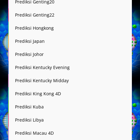
Prediksi Genting20
Prediksi Genting22
Prediksi Hongkong
Prediksi Japan
Prediksi Johor
Prediksi Kentucky Evening
Prediksi Kentucky Midday
Prediksi King Kong 4D
Prediksi Kuba
Prediksi Libya
Prediksi Macau 4D