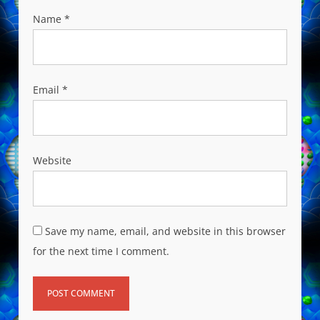
Name
*
Email
*
Website
Save my name, email, and website in this browser
for the next time I comment.