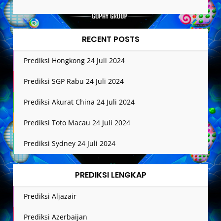
RECENT POSTS
Prediksi Hongkong 24 Juli 2024
Prediksi SGP Rabu 24 Juli 2024
Prediksi Akurat China 24 Juli 2024
Prediksi Toto Macau 24 Juli 2024
Prediksi Sydney 24 Juli 2024
PREDIKSI LENGKAP
Prediksi Aljazair
Prediksi Azerbaijan