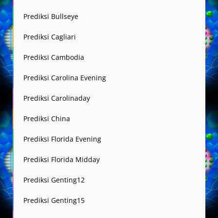
Prediksi Bullseye
Prediksi Cagliari
Prediksi Cambodia
Prediksi Carolina Evening
Prediksi Carolinaday
Prediksi China
Prediksi Florida Evening
Prediksi Florida Midday
Prediksi Genting12
Prediksi Genting15