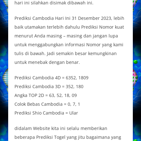
hari ini silahkan disimak dibawah ini.
Prediksi Cambodia Hari Ini 31 Desember 2023, lebih
baik utamakan terlebih dahulu Prediksi Nomor kuat
menurut Anda masing – masing dan jangan lupa
untuk menggabungkan informasi Nomor yang kami
tulis di bawah. Jadi semakin besar kemungkinan
untuk menebak dengan benar.
Prediksi Cambodia 4D = 6352, 1809
Prediksi Cambodia 3D = 352, 180
Angka TOP 2D = 63, 52, 18, 09
Colok Bebas Cambodia = 0, 7, 1
Prediksi Shio Cambodia = Ular
didalam Website kita ini selalu memberikan
beberapa Prediksi Togel yang jitu bagaimana yang