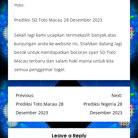
mau.
Prediksi 5D Toto Macau 28 Desember 2023
Sekali lagi kami ucapkan terimakasih banyak atas
kunjungan anda ke website ini, Silahkan datang lagi
besok untuk mendapatkan bocoran syair 5D Toto
Macau terbaru dan salam hoki mania untuk kita
semua penggemar togel.
P
Previous:
Next:
o
Prediksi Toto Macau 28
Prediksi Nigeria 28
s
Desember 2023
Desember 2023
t
n
a
Leave a Reply