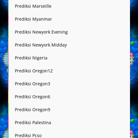
Prediksi Marseille
Prediksi Myanmar
Prediksi Newyork Evening
Prediksi Newyork Midday
Prediksi Nigeria
Prediksi Oregon12
Prediksi Oregon3
Prediksi Oregon6
Prediksi Oregon9
Prediksi Palestina
Prediksi Pcso