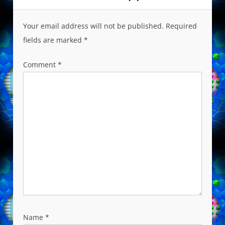
v
i
Your email address will not be published.
Required
g
fields are marked
*
a
t
Comment
*
i
o
n
Name
*