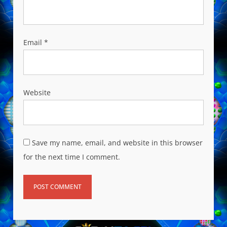
Email
*
Website
Save my name, email, and website in this browser
for the next time I comment.