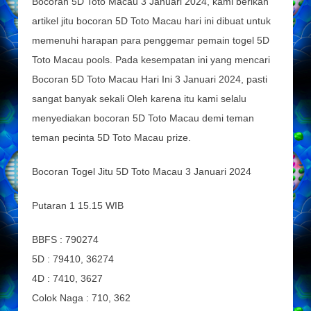
Bocoran 5D Toto Macau 3 Januari 2024, kami berikan
artikel jitu bocoran 5D Toto Macau hari ini dibuat untuk
memenuhi harapan para penggemar pemain togel 5D
Toto Macau pools. Pada kesempatan ini yang mencari
Bocoran 5D Toto Macau Hari Ini 3 Januari 2024, pasti
sangat banyak sekali Oleh karena itu kami selalu
menyediakan bocoran 5D Toto Macau demi teman
teman pecinta 5D Toto Macau prize.
Bocoran Togel Jitu 5D Toto Macau 3 Januari 2024
Putaran 1 15.15 WIB
BBFS : 790274
5D : 79410, 36274
4D : 7410, 3627
Colok Naga : 710, 362