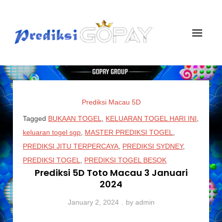
Skip
to
content
Prediksi Gopay Togel
Angka Prediksi Togel Jitu Gopay Togel
Prediksi Macau 5D
Tagged
BUKAAN TOGEL
,
KELUARAN TOGEL HARI INI
,
keluaran togel sgp
,
MASTER PREDIKSI TOGEL
,
PREDIKSI JITU TERPERCAYA
,
PREDIKSI SYDNEY
,
PREDIKSI TOGEL
,
PREDIKSI TOGEL BESOK
Prediksi 5D Toto Macau 3 Januari
2024
January 2, 2024
by
admin