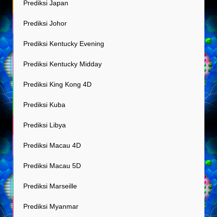
Prediksi Japan
Prediksi Johor
Prediksi Kentucky Evening
Prediksi Kentucky Midday
Prediksi King Kong 4D
Prediksi Kuba
Prediksi Libya
Prediksi Macau 4D
Prediksi Macau 5D
Prediksi Marseille
Prediksi Myanmar