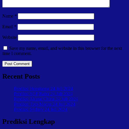
Name
*
Email
*
Website
Save my name, email, and website in this browser for the next
time I comment.
Recent Posts
Prediksi Hongkong 24 Juli 2024
Prediksi SGP Rabu 24 Juli 2024
Prediksi Akurat China 24 Juli 2024
Prediksi Toto Macau 24 Juli 2024
Prediksi Sydney 24 Juli 2024
Prediksi Lengkap