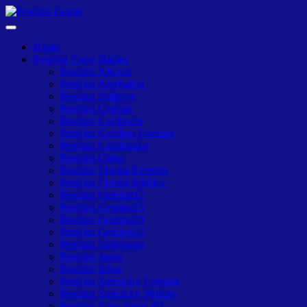
Skip
to
Prediksi Gopay Togel
Angka Prediksi Togel Jitu Gopay Togel
content
Home
Prediksi Togel Harian
Prediksi Aljazair
Prediksi Azerbaijan
Prediksi Bullseye
Prediksi Cagliari
Prediksi Cambodia
Prediksi Carolina Evening
Prediksi Carolinaday
Prediksi China
Prediksi Florida Evening
Prediksi Florida Midday
Prediksi Genting12
Prediksi Genting15
Prediksi Genting20
Prediksi Genting22
Prediksi Hongkong
Prediksi Japan
Prediksi Johor
Prediksi Kentucky Evening
Prediksi Kentucky Midday
Prediksi King Kong 4D