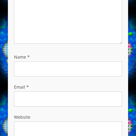
Name
*
Email
*
Website