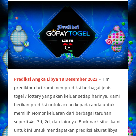
Prediksi Angka Libya 18 Desember 2023
– Tim
prediktor dari kami memprediksi berbagai jenis
togel / lottery yang akan keluar setiap harinya. Kami
berikan prediksi untuk acuan kepada anda untuk
memilih Nomor keluaran dari berbagai taruhan
seperti 4d, 3d, 2d, dan lainnya. Bookmark situs kami
untuk ini untuk mendapatkan prediksi akurat libya