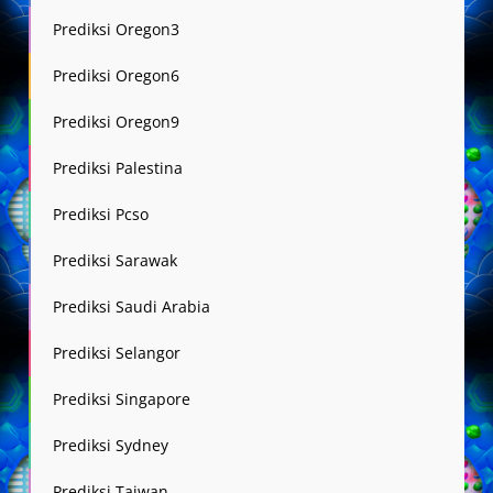
Prediksi Oregon3
Prediksi Oregon6
Prediksi Oregon9
Prediksi Palestina
Prediksi Pcso
Prediksi Sarawak
Prediksi Saudi Arabia
Prediksi Selangor
Prediksi Singapore
Prediksi Sydney
Prediksi Taiwan