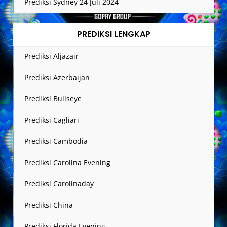
Prediksi Sydney 24 Juli 2024
PREDIKSI LENGKAP
Prediksi Aljazair
Prediksi Azerbaijan
Prediksi Bullseye
Prediksi Cagliari
Prediksi Cambodia
Prediksi Carolina Evening
Prediksi Carolinaday
Prediksi China
Prediksi Florida Evening