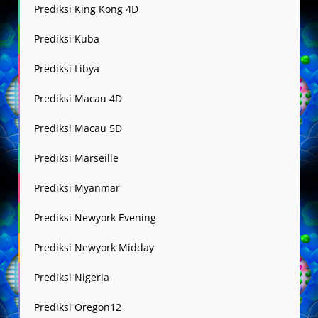
Prediksi King Kong 4D
Prediksi Kuba
Prediksi Libya
Prediksi Macau 4D
Prediksi Macau 5D
Prediksi Marseille
Prediksi Myanmar
Prediksi Newyork Evening
Prediksi Newyork Midday
Prediksi Nigeria
Prediksi Oregon12