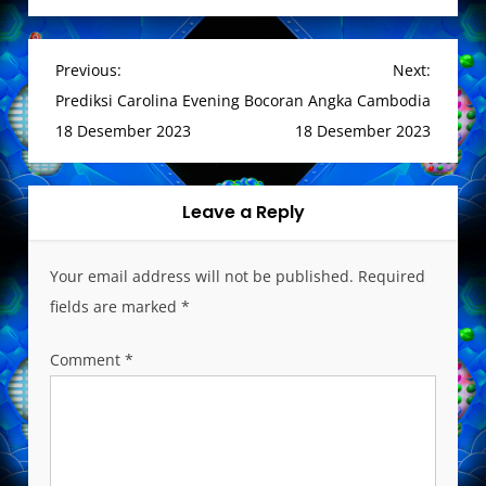
P
Previous:
Next:
o
Prediksi Carolina Evening
Bocoran Angka Cambodia
s
18 Desember 2023
18 Desember 2023
t
n
a
Leave a Reply
v
i
Your email address will not be published.
Required
g
fields are marked
*
a
t
Comment
*
i
o
n