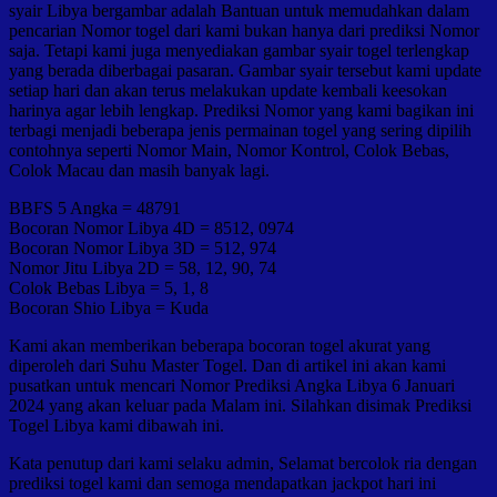
syair Libya bergambar adalah Bantuan untuk memudahkan dalam
pencarian Nomor togel dari kami bukan hanya dari prediksi Nomor
saja. Tetapi kami juga menyediakan gambar syair togel terlengkap
yang berada diberbagai pasaran. Gambar syair tersebut kami update
setiap hari dan akan terus melakukan update kembali keesokan
harinya agar lebih lengkap. Prediksi Nomor yang kami bagikan ini
terbagi menjadi beberapa jenis permainan togel yang sering dipilih
contohnya seperti Nomor Main, Nomor Kontrol, Colok Bebas,
Colok Macau dan masih banyak lagi.
BBFS 5 Angka = 48791
Bocoran Nomor Libya 4D = 8512, 0974
Bocoran Nomor Libya 3D = 512, 974
Nomor Jitu Libya 2D = 58, 12, 90, 74
Colok Bebas Libya = 5, 1, 8
Bocoran Shio Libya = Kuda
Kami akan memberikan beberapa bocoran togel akurat yang
diperoleh dari Suhu Master Togel. Dan di artikel ini akan kami
pusatkan untuk mencari Nomor Prediksi Angka Libya 6 Januari
2024 yang akan keluar pada Malam ini. Silahkan disimak Prediksi
Togel Libya kami dibawah ini.
Kata penutup dari kami selaku admin, Selamat bercolok ria dengan
prediksi togel kami dan semoga mendapatkan jackpot hari ini