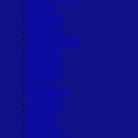
Prediksi Kuba
Prediksi Libya
Prediksi Macau 4D
Prediksi Macau 5D
Prediksi Marseille
Prediksi Myanmar
Prediksi Newyork Evening
Prediksi Newyork Midday
Prediksi Nigeria
Prediksi Oregon3
Prediksi Oregon6
Prediksi Oregon9
Prediksi Oregon12
Prediksi Palestina
Prediksi Pcso
Prediksi Sarawak
Prediksi Saudi Arabia
Prediksi Selangor
Prediksi Singapore
Prediksi Sydney
Prediksi Taiwan
Prediksi Texas
Prediksi Thailand
Prediksi Vietnam