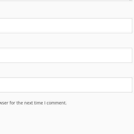
wser for the next time I comment.