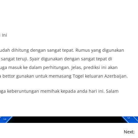
 Ini
a sudah dihitung dengan sangat tepat. Rumus yang digunakan
sangat teruji. Syair digunakan dengan sangat tepat di
ga masuk ke dalam perhitungan. Jelas, prediksi ini akan
sa bettor gunakan untuk memasang Togel keluaran Azerbaijan.
oga keberuntungan memihak kepada anda hari ini. Salam
Next: