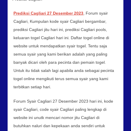
Prediksi Cagliari 27 Desember 2023
, Forum syair
Cagliari, Kumpulan kode syair Cagliari bergambar,
prediksi Cagliari jitu hari ini, prediksi Cagliari pools,
keluaran togel Cagliari hari ini. Daftar togel online di
website untuk mendapatkan syair togel. Tentu saja
semua syair yang kami berikan adalah yang paling
banyak dicari oleh para pecinta dan pemain togel.
Untuk itu tidak salah lagi apabila anda sebagai pecinta
togel online mengikuti terus semua syair yang kami
terbitkan setiap hari.
Forum Syair Cagliari 27 Desember 2023 hari ini, kode
syair Cagliari, code syair Cagliari paling lengkap di
website ini unutk mencari nomor jitu Cagliari di
butuhkan naluri dan kepekaan anda sendiri untuk