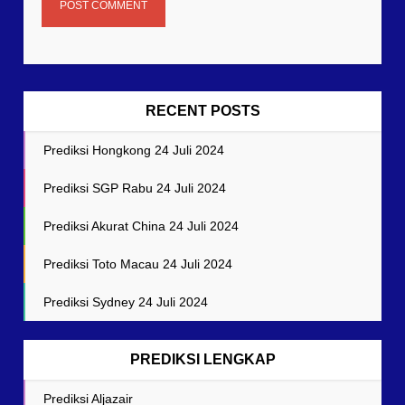
RECENT POSTS
Prediksi Hongkong 24 Juli 2024
Prediksi SGP Rabu 24 Juli 2024
Prediksi Akurat China 24 Juli 2024
Prediksi Toto Macau 24 Juli 2024
Prediksi Sydney 24 Juli 2024
PREDIKSI LENGKAP
Prediksi Aljazair