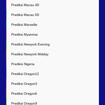
Prediksi Macau 4D
Prediksi Macau 5D
Prediksi Marseille
Prediksi Myanmar
Prediksi Newyork Evening
Prediksi Newyork Midday
Prediksi Nigeria
Prediksi Oregon12
Prediksi Oregon3
Prediksi Oregon6
Prediksi Oregon9