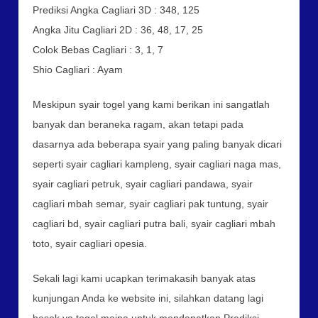
Prediksi Angka Cagliari 3D : 348, 125
Angka Jitu Cagliari 2D : 36, 48, 17, 25
Colok Bebas Cagliari : 3, 1, 7
Shio Cagliari : Ayam
Meskipun syair togel yang kami berikan ini sangatlah
banyak dan beraneka ragam, akan tetapi pada
dasarnya ada beberapa syair yang paling banyak dicari
seperti syair cagliari kampleng, syair cagliari naga mas,
syair cagliari petruk, syair cagliari pandawa, syair
cagliari mbah semar, syair cagliari pak tuntung, syair
cagliari bd, syair cagliari putra bali, syair cagliari mbah
toto, syair cagliari opesia.
Sekali lagi kami ucapkan terimakasih banyak atas
kunjungan Anda ke website ini, silahkan datang lagi
besok ya togel maina untuk mendapatkan Prediksi