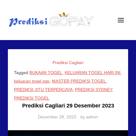
Skip
to
content
Prediksi Gopay Togel
Angka Prediksi Togel Jitu Gopay Togel
Prediksi Cagliari
Tagged
BUKAAN TOGEL
,
KELUARAN TOGEL HARI INI
,
keluaran togel sgp
,
MASTER PREDIKSI TOGEL
,
PREDIKSI JITU TERPERCAYA
,
PREDIKSI SYDNEY
,
PREDIKSI TOGEL
Prediksi Cagliari 29 Desember 2023
December 28, 2023
by
admin