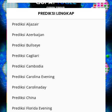
PREDIKSI LENGKAP
Prediksi Aljazair
Prediksi Azerbaijan
Prediksi Bullseye
Prediksi Cagliari
Prediksi Cambodia
Prediksi Carolina Evening
Prediksi Carolinaday
Prediksi China
Prediksi Florida Evening