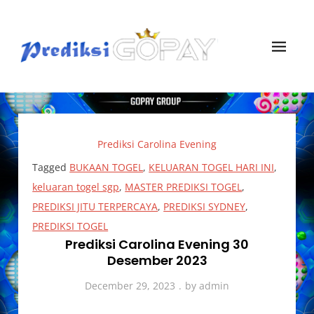
Skip
to
content
Prediksi Gopay Togel
Angka Prediksi Togel Jitu Gopay Togel
Prediksi Carolina Evening
Tagged
BUKAAN TOGEL
,
KELUARAN TOGEL HARI INI
,
keluaran togel sgp
,
MASTER PREDIKSI TOGEL
,
PREDIKSI JITU TERPERCAYA
,
PREDIKSI SYDNEY
,
PREDIKSI TOGEL
Prediksi Carolina Evening 30
Desember 2023
December 29, 2023
by
admin