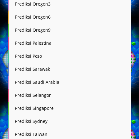
Prediksi Oregon3
Prediksi Oregon6
Prediksi Oregon9
Prediksi Palestina
Prediksi Pcso
Prediksi Sarawak
Prediksi Saudi Arabia
Prediksi Selangor
Prediksi Singapore
Prediksi Sydney
Prediksi Taiwan