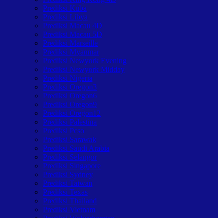
Prediksi Kuba
Prediksi Libya
Prediksi Macau 4D
Prediksi Macau 5D
Prediksi Marseille
Prediksi Myanmar
Prediksi Newyork Evening
Prediksi Newyork Midday
Prediksi Nigeria
Prediksi Oregon3
Prediksi Oregon6
Prediksi Oregon9
Prediksi Oregon12
Prediksi Palestina
Prediksi Pcso
Prediksi Sarawak
Prediksi Saudi Arabia
Prediksi Selangor
Prediksi Singapore
Prediksi Sydney
Prediksi Taiwan
Prediksi Texas
Prediksi Thailand
Prediksi Vietnam