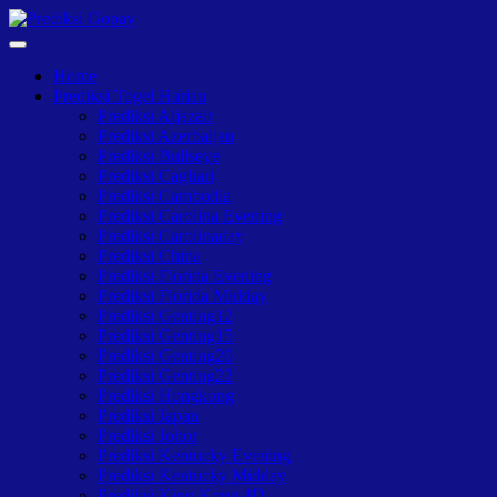
Skip
to
Prediksi Gopay Togel
Angka Prediksi Togel Jitu Gopay Togel
content
Home
Prediksi Togel Harian
Prediksi Aljazair
Prediksi Azerbaijan
Prediksi Bullseye
Prediksi Cagliari
Prediksi Cambodia
Prediksi Carolina Evening
Prediksi Carolinaday
Prediksi China
Prediksi Florida Evening
Prediksi Florida Midday
Prediksi Genting12
Prediksi Genting15
Prediksi Genting20
Prediksi Genting22
Prediksi Hongkong
Prediksi Japan
Prediksi Johor
Prediksi Kentucky Evening
Prediksi Kentucky Midday
Prediksi King Kong 4D