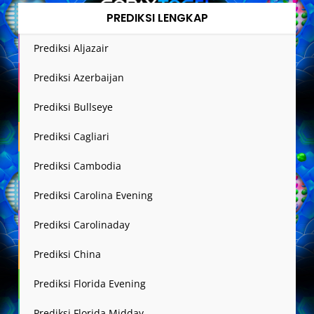
PREDIKSI LENGKAP
Prediksi Aljazair
Prediksi Azerbaijan
Prediksi Bullseye
Prediksi Cagliari
Prediksi Cambodia
Prediksi Carolina Evening
Prediksi Carolinaday
Prediksi China
Prediksi Florida Evening
Prediksi Florida Midday