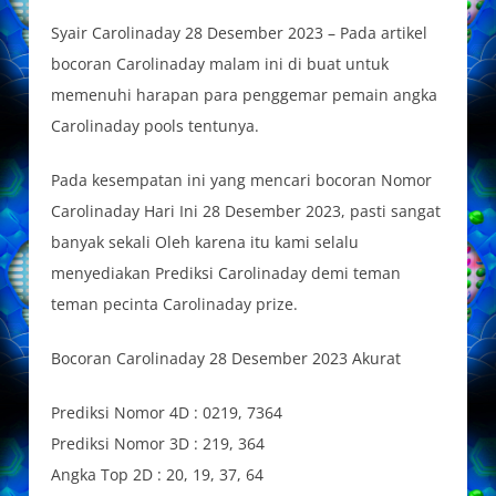
Syair Carolinaday 28 Desember 2023 – Pada artikel
bocoran Carolinaday malam ini di buat untuk
memenuhi harapan para penggemar pemain angka
Carolinaday pools tentunya.
Pada kesempatan ini yang mencari bocoran Nomor
Carolinaday Hari Ini 28 Desember 2023, pasti sangat
banyak sekali Oleh karena itu kami selalu
menyediakan Prediksi Carolinaday demi teman
teman pecinta Carolinaday prize.
Bocoran Carolinaday 28 Desember 2023 Akurat
Prediksi Nomor 4D : 0219, 7364
Prediksi Nomor 3D : 219, 364
Angka Top 2D : 20, 19, 37, 64