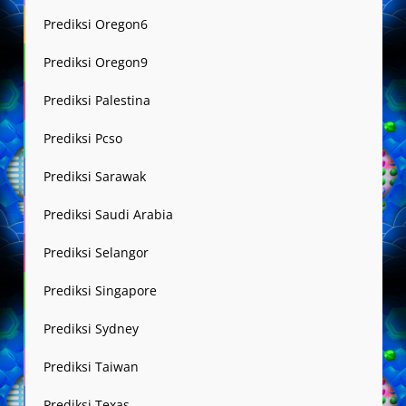
Prediksi Oregon6
Prediksi Oregon9
Prediksi Palestina
Prediksi Pcso
Prediksi Sarawak
Prediksi Saudi Arabia
Prediksi Selangor
Prediksi Singapore
Prediksi Sydney
Prediksi Taiwan
Prediksi Texas