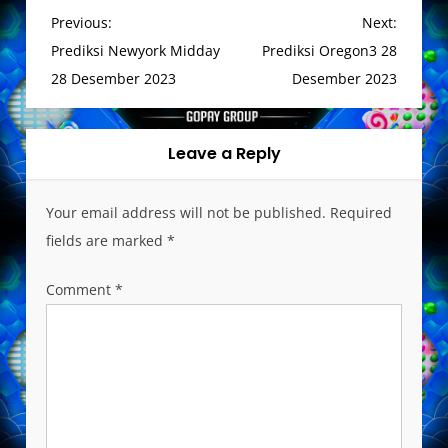
P
Previous:
Next:
o
Prediksi Newyork Midday
Prediksi Oregon3 28
s
28 Desember 2023
Desember 2023
t
n
a
Leave a Reply
v
i
Your email address will not be published.
Required
g
fields are marked
*
a
t
Comment
*
i
o
n