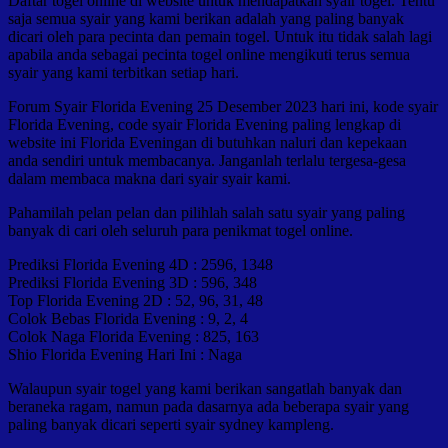
Daftar togel online di website untuk mendapatkan syair togel. Tentu
saja semua syair yang kami berikan adalah yang paling banyak
dicari oleh para pecinta dan pemain togel. Untuk itu tidak salah lagi
apabila anda sebagai pecinta togel online mengikuti terus semua
syair yang kami terbitkan setiap hari.
Forum Syair Florida Evening 25 Desember 2023 hari ini, kode syair
Florida Evening, code syair Florida Evening paling lengkap di
website ini Florida Eveningan di butuhkan naluri dan kepekaan
anda sendiri untuk membacanya. Janganlah terlalu tergesa-gesa
dalam membaca makna dari syair syair kami.
Pahamilah pelan pelan dan pilihlah salah satu syair yang paling
banyak di cari oleh seluruh para penikmat togel online.
Prediksi Florida Evening 4D : 2596, 1348
Prediksi Florida Evening 3D : 596, 348
Top Florida Evening 2D : 52, 96, 31, 48
Colok Bebas Florida Evening : 9, 2, 4
Colok Naga Florida Evening : 825, 163
Shio Florida Evening Hari Ini : Naga
Walaupun syair togel yang kami berikan sangatlah banyak dan
beraneka ragam, namun pada dasarnya ada beberapa syair yang
paling banyak dicari seperti syair sydney kampleng.