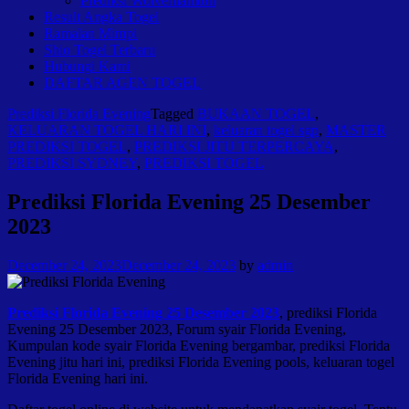
Prediksi Wolverhamton
Result Angka Togel
Ramalan Mimpi
Shio Togel Terbaru
Hubungi Kami
DAFTAR AGEN TOGEL
Prediksi Florida Evening
Tagged
BUKAAN TOGEL
,
KELUARAN TOGEL HARI INI
,
keluaran togel sgp
,
MASTER
PREDIKSI TOGEL
,
PREDIKSI JITU TERPERCAYA
,
PREDIKSI SYDNEY
,
PREDIKSI TOGEL
Prediksi Florida Evening 25 Desember
2023
December 24, 2023
December 24, 2023
by
admin
Prediksi Florida Evening 25 Desember 2023
, prediksi Florida
Evening 25 Desember 2023, Forum syair Florida Evening,
Kumpulan kode syair Florida Evening bergambar, prediksi Florida
Evening jitu hari ini, prediksi Florida Evening pools, keluaran togel
Florida Evening hari ini.