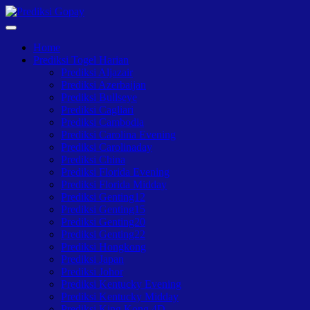
Skip
to
Prediksi Gopay Togel
Angka Prediksi Togel Jitu Gopay Togel
content
Home
Prediksi Togel Harian
Prediksi Aljazair
Prediksi Azerbaijan
Prediksi Bullseye
Prediksi Cagliari
Prediksi Cambodia
Prediksi Carolina Evening
Prediksi Carolinaday
Prediksi China
Prediksi Florida Evening
Prediksi Florida Midday
Prediksi Genting12
Prediksi Genting15
Prediksi Genting20
Prediksi Genting22
Prediksi Hongkong
Prediksi Japan
Prediksi Johor
Prediksi Kentucky Evening
Prediksi Kentucky Midday
Prediksi King Kong 4D