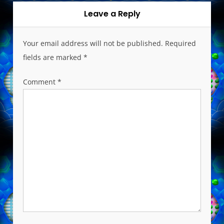
n
a
Leave a Reply
v
i
Your email address will not be published.
Required
g
fields are marked
*
a
t
Comment
*
i
o
n