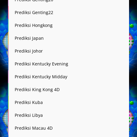
Prediksi Genting22
Prediksi Hongkong
Prediksi Japan
Prediksi Johor
Prediksi Kentucky Evening
Prediksi Kentucky Midday
Prediksi King Kong 4D
Prediksi Kuba
Prediksi Libya
Prediksi Macau 4D