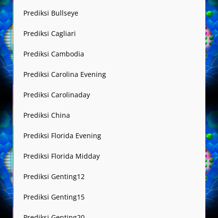
Prediksi Bullseye
Prediksi Cagliari
Prediksi Cambodia
Prediksi Carolina Evening
Prediksi Carolinaday
Prediksi China
Prediksi Florida Evening
Prediksi Florida Midday
Prediksi Genting12
Prediksi Genting15
Prediksi Genting20