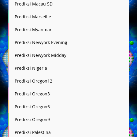
Prediksi Macau 5D
Prediksi Marseille
Prediksi Myanmar
Prediksi Newyork Evening
Prediksi Newyork Midday
Prediksi Nigeria
Prediksi Oregon12
Prediksi Oregon3
Prediksi Oregon6
Prediksi Oregon9
Prediksi Palestina