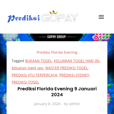
Skip
to
content
Prediksi Gopay Togel
Angka Prediksi Togel Jitu Gopay Togel
Prediksi Florida Evening
Tagged
BUKAAN TOGEL
,
KELUARAN TOGEL HARI INI
,
keluaran togel sgp
,
MASTER PREDIKSI TOGEL
,
PREDIKSI JITU TERPERCAYA
,
PREDIKSI SYDNEY
,
PREDIKSI TOGEL
Prediksi Florida Evening 9 Januari
2024
January 8, 2024
by
admin