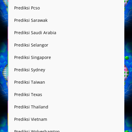
Prediksi Pcso
Prediksi Sarawak
Prediksi Saudi Arabia
Prediksi Selangor
Prediksi Singapore
Prediksi Sydney
Prediksi Taiwan
Prediksi Texas
Prediksi Thailand
Prediksi Vietnam
Prediksi Wolverhamton