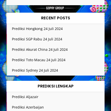
RECENT POSTS
Prediksi Hongkong 24 Juli 2024
Prediksi SGP Rabu 24 Juli 2024
Prediksi Akurat China 24 Juli 2024
Prediksi Toto Macau 24 Juli 2024
Prediksi Sydney 24 Juli 2024
PREDIKSI LENGKAP
Prediksi Aljazair
Prediksi Azerbaijan