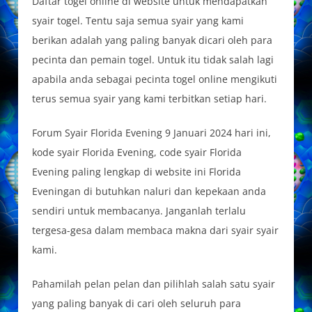
Daftar togel online di website untuk mendapatkan
syair togel. Tentu saja semua syair yang kami
berikan adalah yang paling banyak dicari oleh para
pecinta dan pemain togel. Untuk itu tidak salah lagi
apabila anda sebagai pecinta togel online mengikuti
terus semua syair yang kami terbitkan setiap hari.
Forum Syair Florida Evening 9 Januari 2024 hari ini,
kode syair Florida Evening, code syair Florida
Evening paling lengkap di website ini Florida
Eveningan di butuhkan naluri dan kepekaan anda
sendiri untuk membacanya. Janganlah terlalu
tergesa-gesa dalam membaca makna dari syair syair
kami.
Pahamilah pelan pelan dan pilihlah salah satu syair
yang paling banyak di cari oleh seluruh para