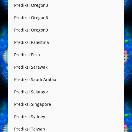
Prediksi Oregon3
Prediksi Oregon6
Prediksi Oregon9
Prediksi Palestina
Prediksi Pcso
Prediksi Sarawak
Prediksi Saudi Arabia
Prediksi Selangor
Prediksi Singapore
Prediksi Sydney
Prediksi Taiwan