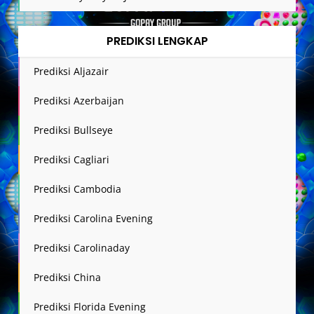
PREDIKSI LENGKAP
Prediksi Aljazair
Prediksi Azerbaijan
Prediksi Bullseye
Prediksi Cagliari
Prediksi Cambodia
Prediksi Carolina Evening
Prediksi Carolinaday
Prediksi China
Prediksi Florida Evening