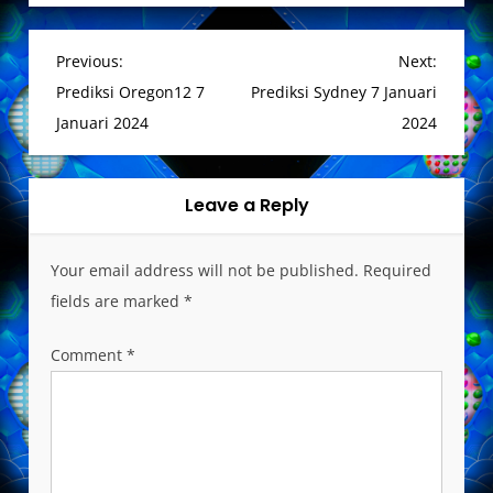
P
Previous:
Next:
o
Prediksi Oregon12 7
Prediksi Sydney 7 Januari
s
Januari 2024
2024
t
n
a
Leave a Reply
v
i
Your email address will not be published.
Required
g
fields are marked
*
a
t
Comment
*
i
o
n