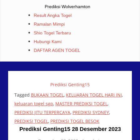
Prediksi Wolverhamton
Result Angka Togel
Ramalan Mimpi
Shio Togel Terbaru
Hubungi Kami
DAFTAR AGEN TOGEL
Prediksi Genting15
Tagged
BUKAAN TOGEL
,
KELUARAN TOGEL HARI INI
,
keluaran togel sgp
,
MASTER PREDIKSI TOGEL
,
PREDIKSI JITU TERPERCAYA
,
PREDIKSI SYDNEY
,
PREDIKSI TOGEL
,
PREDIKSI TOGEL BESOK
Prediksi Genting15 28 Desember 2023