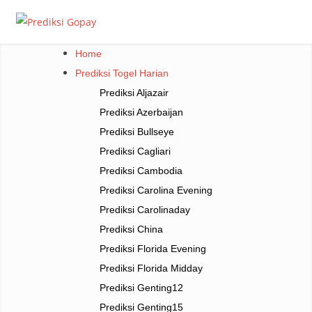
Skip
to
Prediksi Gopay Togel
Angka Prediksi Togel Jitu Gopay Togel
content
Home
Prediksi Togel Harian
Prediksi Aljazair
Prediksi Azerbaijan
Prediksi Bullseye
Prediksi Cagliari
Prediksi Cambodia
Prediksi Carolina Evening
Prediksi Carolinaday
Prediksi China
Prediksi Florida Evening
Prediksi Florida Midday
Prediksi Genting12
Prediksi Genting15