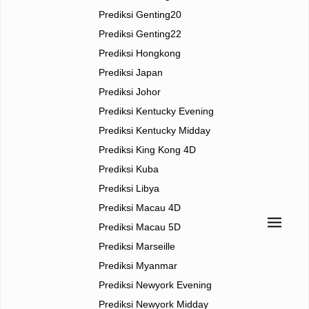
Prediksi Genting20
Prediksi Genting22
Prediksi Hongkong
Prediksi Japan
Prediksi Johor
Prediksi Kentucky Evening
Prediksi Kentucky Midday
Prediksi King Kong 4D
Prediksi Kuba
Prediksi Libya
Prediksi Macau 4D
Prediksi Macau 5D
Prediksi Marseille
Prediksi Myanmar
Prediksi Newyork Evening
Prediksi Newyork Midday