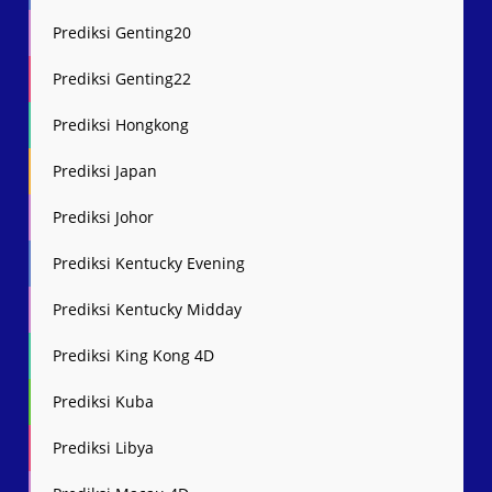
Prediksi Genting20
Prediksi Genting22
Prediksi Hongkong
Prediksi Japan
Prediksi Johor
Prediksi Kentucky Evening
Prediksi Kentucky Midday
Prediksi King Kong 4D
Prediksi Kuba
Prediksi Libya