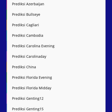
Prediksi Azerbaijan
Prediksi Bullseye
Prediksi Cagliari
Prediksi Cambodia
Prediksi Carolina Evening
Prediksi Carolinaday
Prediksi China
Prediksi Florida Evening
Prediksi Florida Midday
Prediksi Genting12
Prediksi Genting15