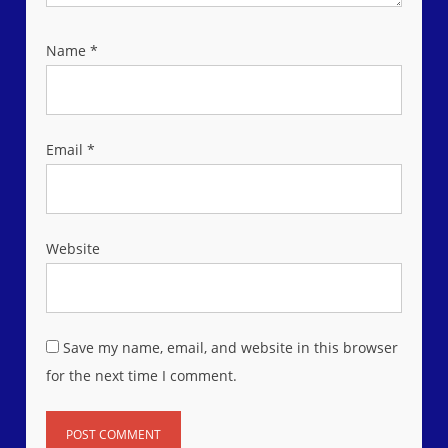
Name
*
Email
*
Website
Save my name, email, and website in this browser
for the next time I comment.