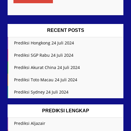
RECENT POSTS
Prediksi Hongkong 24 Juli 2024
Prediksi SGP Rabu 24 Juli 2024
Prediksi Akurat China 24 Juli 2024
Prediksi Toto Macau 24 Juli 2024
Prediksi Sydney 24 Juli 2024
PREDIKSI LENGKAP
Prediksi Aljazair