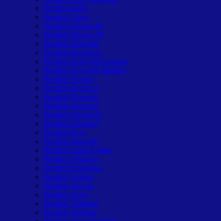
Prediksi Kuba
Prediksi Libya
Prediksi Macau 4D
Prediksi Macau 5D
Prediksi Marseille
Prediksi Myanmar
Prediksi Newyork Evening
Prediksi Newyork Midday
Prediksi Nigeria
Prediksi Oregon3
Prediksi Oregon6
Prediksi Oregon9
Prediksi Oregon12
Prediksi Palestina
Prediksi Pcso
Prediksi Sarawak
Prediksi Saudi Arabia
Prediksi Selangor
Prediksi Singapore
Prediksi Sydney
Prediksi Taiwan
Prediksi Texas
Prediksi Thailand
Prediksi Vietnam