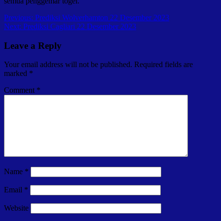
semua penggemar togel.
Post
Previous:
Prediksi Wolverhamton 22 Desember 2023
Next:
Prediksi Cagliari 22 Desember 2023
navigation
Leave a Reply
Your email address will not be published.
Required fields are
marked
*
Comment
*
Name
*
Email
*
Website