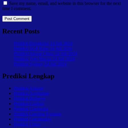
Save my name, email, and website in this browser for the next
time I comment.
Recent Posts
Prediksi Hongkong 24 Juli 2024
Prediksi SGP Rabu 24 Juli 2024
Prediksi Akurat China 24 Juli 2024
Prediksi Toto Macau 24 Juli 2024
Prediksi Sydney 24 Juli 2024
Prediksi Lengkap
Prediksi Aljazair
Prediksi Azerbaijan
Prediksi Bullseye
Prediksi Cagliari
Prediksi Cambodia
Prediksi Carolina Evening
Prediksi Carolinaday
Prediksi China