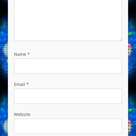
Name
*
Email
*
Website