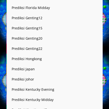
Prediksi Florida Midday
Prediksi Genting12
Prediksi Genting15
Prediksi Genting20
Prediksi Genting22
Prediksi Hongkong
Prediksi Japan
Prediksi Johor
Prediksi Kentucky Evening
Prediksi Kentucky Midday