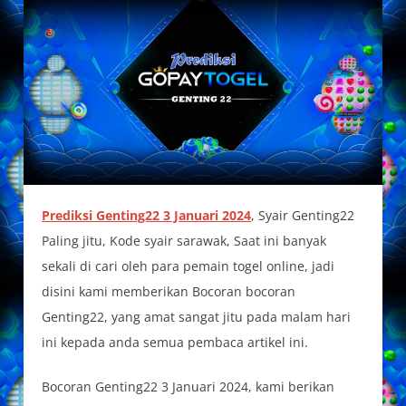
Prediksi Genting22 3 Januari 2024
, Syair Genting22
Paling jitu, Kode syair sarawak, Saat ini banyak
sekali di cari oleh para pemain togel online, jadi
disini kami memberikan Bocoran bocoran
Genting22, yang amat sangat jitu pada malam hari
ini kepada anda semua pembaca artikel ini.
Bocoran Genting22 3 Januari 2024, kami berikan