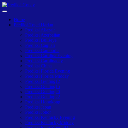
Skip
to
Prediksi Gopay Togel
Angka Prediksi Togel Jitu Gopay Togel
content
Home
Prediksi Togel Harian
Prediksi Aljazair
Prediksi Azerbaijan
Prediksi Bullseye
Prediksi Cagliari
Prediksi Cambodia
Prediksi Carolina Evening
Prediksi Carolinaday
Prediksi China
Prediksi Florida Evening
Prediksi Florida Midday
Prediksi Genting12
Prediksi Genting15
Prediksi Genting20
Prediksi Genting22
Prediksi Hongkong
Prediksi Japan
Prediksi Johor
Prediksi Kentucky Evening
Prediksi Kentucky Midday
Prediksi King Kong 4D