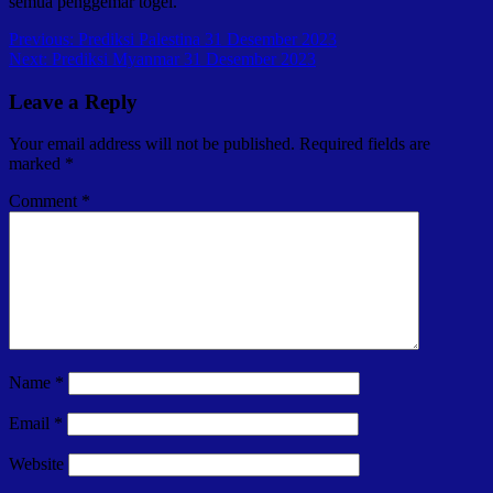
semua penggemar togel.
Post
Previous:
Prediksi Palestina 31 Desember 2023
Next:
Prediksi Myanmar 31 Desember 2023
navigation
Leave a Reply
Your email address will not be published.
Required fields are
marked
*
Comment
*
Name
*
Email
*
Website