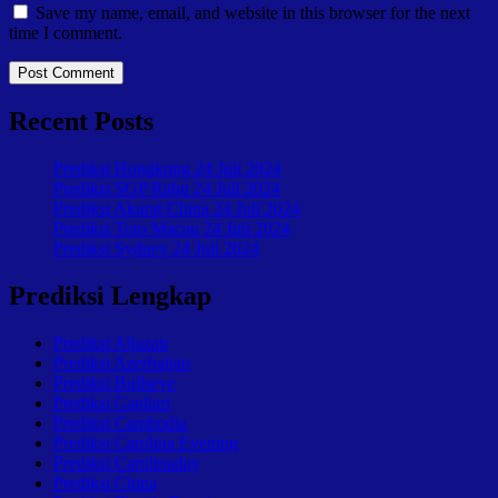
Save my name, email, and website in this browser for the next
time I comment.
Recent Posts
Prediksi Hongkong 24 Juli 2024
Prediksi SGP Rabu 24 Juli 2024
Prediksi Akurat China 24 Juli 2024
Prediksi Toto Macau 24 Juli 2024
Prediksi Sydney 24 Juli 2024
Prediksi Lengkap
Prediksi Aljazair
Prediksi Azerbaijan
Prediksi Bullseye
Prediksi Cagliari
Prediksi Cambodia
Prediksi Carolina Evening
Prediksi Carolinaday
Prediksi China