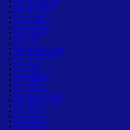
Prediksi Florida Evening
Prediksi Florida Midday
Prediksi Genting12
Prediksi Genting15
Prediksi Genting20
Prediksi Genting22
Prediksi Hongkong
Prediksi Japan
Prediksi Johor
Prediksi Kentucky Evening
Prediksi Kentucky Midday
Prediksi King Kong 4D
Prediksi Kuba
Prediksi Libya
Prediksi Macau 4D
Prediksi Macau 5D
Prediksi Marseille
Prediksi Myanmar
Prediksi Newyork Evening
Prediksi Newyork Midday
Prediksi Nigeria
Prediksi Oregon12
Prediksi Oregon3
Prediksi Oregon6
Prediksi Oregon9