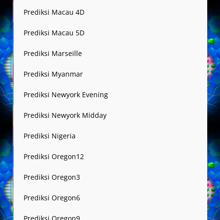
Prediksi Macau 4D
Prediksi Macau 5D
Prediksi Marseille
Prediksi Myanmar
Prediksi Newyork Evening
Prediksi Newyork Midday
Prediksi Nigeria
Prediksi Oregon12
Prediksi Oregon3
Prediksi Oregon6
Prediksi Oregon9