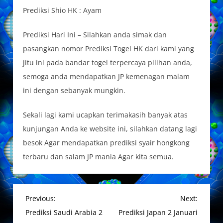
Prediksi Shio HK : Ayam
Prediksi Hari Ini – Silahkan anda simak dan
pasangkan nomor Prediksi Togel HK dari kami yang
jitu ini pada bandar togel terpercaya pilihan anda,
semoga anda mendapatkan JP kemenagan malam
ini dengan sebanyak mungkin.
Sekali lagi kami ucapkan terimakasih banyak atas
kunjungan Anda ke website ini, silahkan datang lagi
besok Agar mendapatkan prediksi syair hongkong
terbaru dan salam JP mania Agar kita semua.
P
Previous:
Next:
o
Prediksi Saudi Arabia 2
Prediksi Japan 2 Januari