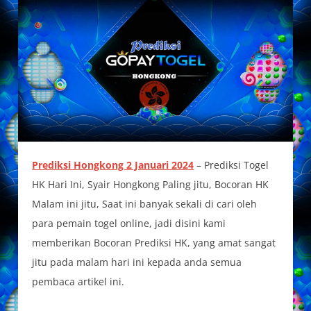
Prediksi Hongkong 2 Januari 2024
– Prediksi Togel
HK Hari Ini, Syair Hongkong Paling jitu, Bocoran HK
Malam ini jitu, Saat ini banyak sekali di cari oleh
para pemain togel online, jadi disini kami
memberikan Bocoran Prediksi HK, yang amat sangat
jitu pada malam hari ini kepada anda semua
pembaca artikel ini.