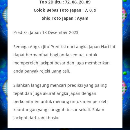
Top 2D Jitu : 72, 06, 20, 89
Colok Bebas Toto Japan : 7, 0, 9
Shio Toto Japan : Ayam
Prediksi Japan 18 Desember 2023
Semoga Angka Jitu Prediksi dari angka Japan Hari Ini
dapat bermanfaat bagi anda semua, untuk
memperoleh Jackpot besar dan juga memberikan
anda banyak rejeki uang asli.
Silahkan langsung mencari prediksi yang paling
tepat dan juga akurat angka Japan dengan
berkomitmen untuk menang untuk memperoleh
keuntungan yang sungguh besar sekali. Salam
jackpot dari kami bosku