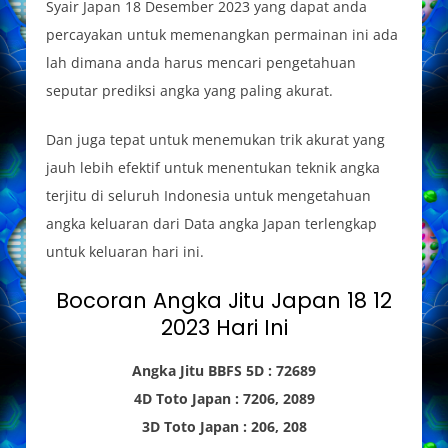
Syair Japan 18 Desember 2023 yang dapat anda
percayakan untuk memenangkan permainan ini ada
lah dimana anda harus mencari pengetahuan
seputar prediksi angka yang paling akurat.
Dan juga tepat untuk menemukan trik akurat yang
jauh lebih efektif untuk menentukan teknik angka
terjitu di seluruh Indonesia untuk mengetahuan
angka keluaran dari Data angka Japan terlengkap
untuk keluaran hari ini.
Bocoran Angka Jitu Japan 18 12
2023 Hari Ini
Angka Jitu BBFS 5D : 72689
4D Toto Japan : 7206, 2089
3D Toto Japan : 206, 208