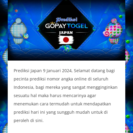
Prediksi Japan 9 Januari 2024, Selamat datang bagi
pecinta prediksi nomor angka online di seluruh
Indonesia, bagi mereka yang sangat mengginginkan
sesuatu hal maka harus mencarinya agar
menemukan cara termudah untuk mendapatkan
prediksi hari ini yang sungguh mudah untuk di
peroleh di sini.