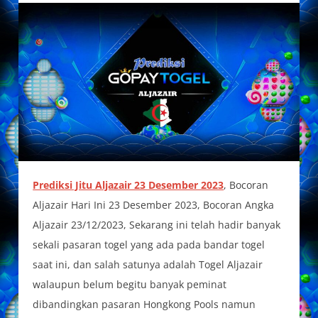
Prediksi Jitu Aljazair 23 Desember 2023
, Bocoran
Aljazair Hari Ini 23 Desember 2023, Bocoran Angka
Aljazair 23/12/2023, Sekarang ini telah hadir banyak
sekali pasaran togel yang ada pada bandar togel
saat ini, dan salah satunya adalah Togel Aljazair
walaupun belum begitu banyak peminat
dibandingkan pasaran Hongkong Pools namun