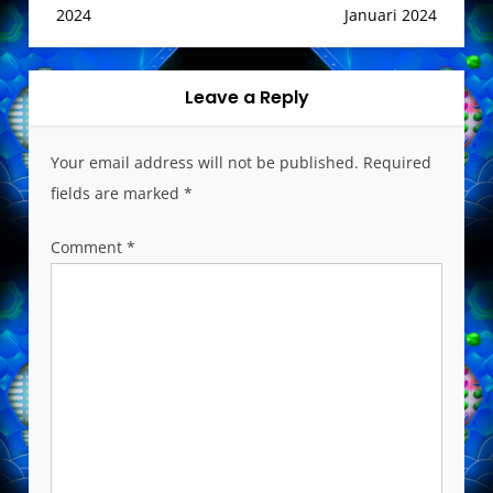
s
2024
Januari 2024
t
n
a
Leave a Reply
v
i
Your email address will not be published.
Required
g
fields are marked
*
a
t
Comment
*
i
o
n