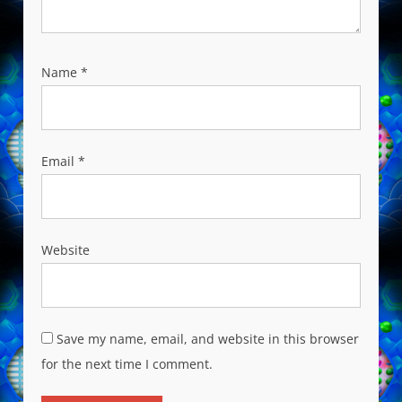
Name
*
Email
*
Website
Save my name, email, and website in this browser
for the next time I comment.