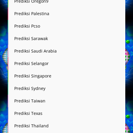
Prediksi Oregon9
Prediksi Palestina
Prediksi Pcso
Prediksi Sarawak
Prediksi Saudi Arabia
Prediksi Selangor
Prediksi Singapore
Prediksi Sydney
Prediksi Taiwan
Prediksi Texas
Prediksi Thailand