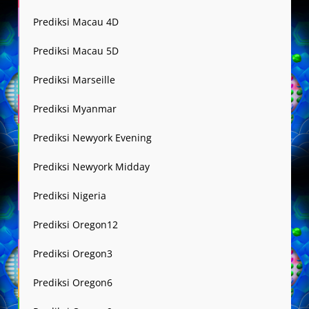
Prediksi Macau 4D
Prediksi Macau 5D
Prediksi Marseille
Prediksi Myanmar
Prediksi Newyork Evening
Prediksi Newyork Midday
Prediksi Nigeria
Prediksi Oregon12
Prediksi Oregon3
Prediksi Oregon6