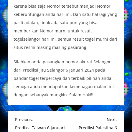
karena bisa saja Nomor tersebut menjadi Nomor
keberuntungan anda hari ini. Dan satu hal lagi yang
pasti adalah, tidak ada satu pun yang bisa
memberikan Nomor murni untuk result
togelselangor hari ini, semua result togel murni dari
situs resmi masing masing pasarang.
Silahkan anda pasangkan nomor akurat Selangor
dari Prediksi Jitu Selangor 6 Januari 2024 pada
bandar togel terpercaya dan terbaik pilihan anda,
semoga anda mendapatkan kemenagan malam ini
dengan sebanyak mungkin. Salam Hoki!!!
P
Previous:
Next:
o
Prediksi Taiwan 6 Januari
Prediksi Palestina 6