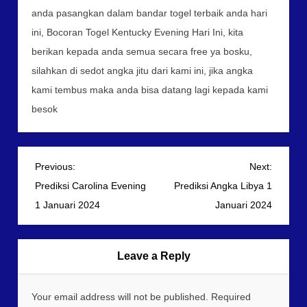
anda pasangkan dalam bandar togel terbaik anda hari
ini, Bocoran Togel Kentucky Evening Hari Ini, kita
berikan kepada anda semua secara free ya bosku,
silahkan di sedot angka jitu dari kami ini, jika angka
kami tembus maka anda bisa datang lagi kepada kami
besok
P
Previous:
Next:
o
Prediksi Carolina Evening
Prediksi Angka Libya 1
s
1 Januari 2024
Januari 2024
t
n
a
Leave a Reply
v
i
Your email address will not be published.
Required