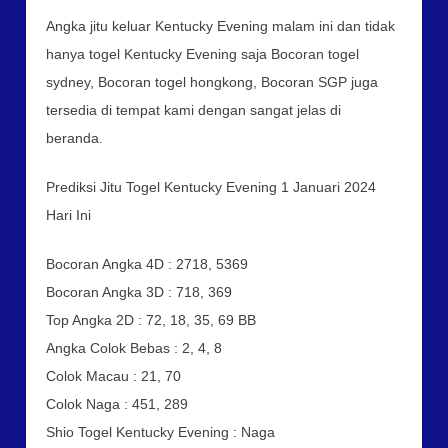
Angka jitu keluar Kentucky Evening malam ini dan tidak
hanya togel Kentucky Evening saja Bocoran togel
sydney, Bocoran togel hongkong, Bocoran SGP juga
tersedia di tempat kami dengan sangat jelas di
beranda.
Prediksi Jitu Togel Kentucky Evening 1 Januari 2024
Hari Ini
Bocoran Angka 4D : 2718, 5369
Bocoran Angka 3D : 718, 369
Top Angka 2D : 72, 18, 35, 69 BB
Angka Colok Bebas : 2, 4, 8
Colok Macau : 21, 70
Colok Naga : 451, 289
Shio Togel Kentucky Evening : Naga