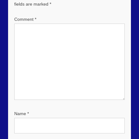
g
fields are marked
*
a
t
Comment
*
i
o
n
Name
*