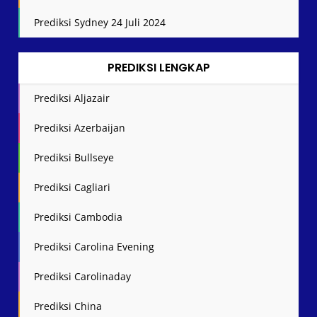
Prediksi Sydney 24 Juli 2024
PREDIKSI LENGKAP
Prediksi Aljazair
Prediksi Azerbaijan
Prediksi Bullseye
Prediksi Cagliari
Prediksi Cambodia
Prediksi Carolina Evening
Prediksi Carolinaday
Prediksi China