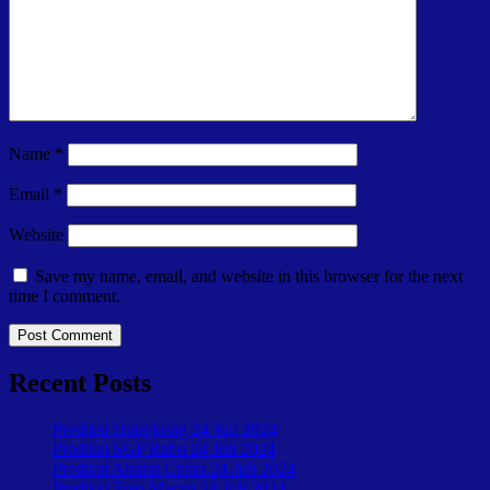
Name
*
Email
*
Website
Save my name, email, and website in this browser for the next
time I comment.
Recent Posts
Prediksi Hongkong 24 Juli 2024
Prediksi SGP Rabu 24 Juli 2024
Prediksi Akurat China 24 Juli 2024
Prediksi Toto Macau 24 Juli 2024