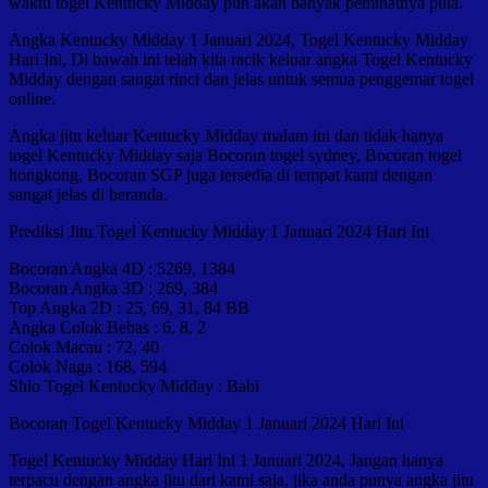
waktu togel Kentucky Midday pun akan banyak peminatnya pula.
Angka Kentucky Midday 1 Januari 2024, Togel Kentucky Midday
Hari Ini, Di bawah ini telah kita racik keluar angka Togel Kentucky
Midday dengan sangat rinci dan jelas untuk semua penggemar togel
online.
Angka jitu keluar Kentucky Midday malam ini dan tidak hanya
togel Kentucky Midday saja Bocoran togel sydney, Bocoran togel
hongkong, Bocoran SGP juga tersedia di tempat kami dengan
sangat jelas di beranda.
Prediksi Jitu Togel Kentucky Midday 1 Januari 2024 Hari Ini
Bocoran Angka 4D : 5269, 1384
Bocoran Angka 3D : 269, 384
Top Angka 2D : 25, 69, 31, 84 BB
Angka Colok Bebas : 6, 8, 2
Colok Macau : 72, 40
Colok Naga : 168, 594
Shio Togel Kentucky Midday : Babi
Bocoran Togel Kentucky Midday 1 Januari 2024 Hari Ini
Togel Kentucky Midday Hari Ini 1 Januari 2024, Jangan hanya
terpacu dengan angka jitu dari kami saja, jika anda punya angka jitu