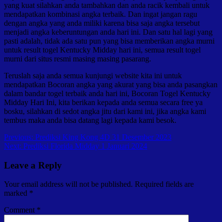
yang kuat silahkan anda tambahkan dan anda racik kembali untuk
mendapatkan kombinasi angka terbaik. Dan ingat jangan ragu
dengan angka yang anda miliki karena bisa saja angka tersebut
menjadi angka keberuntungan anda hari ini. Dan satu hal lagi yang
pasti adalah, tidak ada satu pun yang bisa memberikan angka murni
untuk result togel Kentucky Midday hari ini, semua result togel
murni dari situs resmi masing masing pasarang.
Teruslah saja anda semua kunjungi website kita ini untuk
mendapatkan Bocoran angka yang akurat yang bisa anda pasangkan
dalam bandar togel terbaik anda hari ini, Bocoran Togel Kentucky
Midday Hari Ini, kita berikan kepada anda semua secara free ya
bosku, silahkan di sedot angka jitu dari kami ini, jika angka kami
tembus maka anda bisa datang lagi kepada kami besok.
Post
Previous:
Prediksi King Kong 4D 31 Desember 2023
Next:
Prediksi Florida Midday 1 Januari 2024
navigation
Leave a Reply
Your email address will not be published.
Required fields are
marked
*
Comment
*