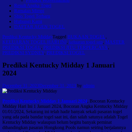
Prediksi Wolverhamton
Result Angka Togel
Ramalan Mimpi
Shio Togel Terbaru
Hubungi Kami
DAFTAR AGEN TOGEL
Prediksi Kentucky Midday
Tagged
BUKAAN TOGEL
,
KELUARAN TOGEL HARI INI
,
keluaran togel sgp
,
MASTER
PREDIKSI TOGEL
,
PREDIKSI JITU TERPERCAYA
,
PREDIKSI SYDNEY
,
PREDIKSI TOGEL
Prediksi Kentucky Midday 1 Januari
2024
December 31, 2023
December 31, 2023
by
admin
Prediksi Kentucky Midday 1 Januari 2024
, Bocoran Kentucky
Midday Hari Ini 1 Januari 2024, Bocoran Angka Kentucky Midday
01/01/2024, Sekarang ini telah hadir banyak sekali pasaran togel
yang ada pada bandar togel saat ini, dan salah satunya adalah Togel
Kentucky Midday walaupun belum begitu banyak peminat
dibandingkan pasaran Hongkong Pools namun seiring berjalannya