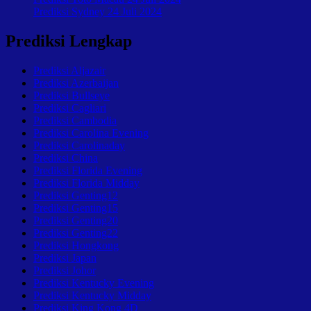
Prediksi Sydney 24 Juli 2024
Prediksi Lengkap
Prediksi Aljazair
Prediksi Azerbaijan
Prediksi Bullseye
Prediksi Cagliari
Prediksi Cambodia
Prediksi Carolina Evening
Prediksi Carolinaday
Prediksi China
Prediksi Florida Evening
Prediksi Florida Midday
Prediksi Genting12
Prediksi Genting15
Prediksi Genting20
Prediksi Genting22
Prediksi Hongkong
Prediksi Japan
Prediksi Johor
Prediksi Kentucky Evening
Prediksi Kentucky Midday
Prediksi King Kong 4D