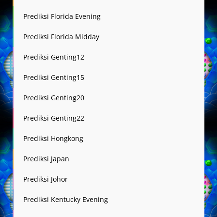
Prediksi Florida Evening
Prediksi Florida Midday
Prediksi Genting12
Prediksi Genting15
Prediksi Genting20
Prediksi Genting22
Prediksi Hongkong
Prediksi Japan
Prediksi Johor
Prediksi Kentucky Evening