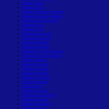
Prediksi Japan
Prediksi Johor
Prediksi Kentucky Evening
Prediksi Kentucky Midday
Prediksi King Kong 4D
Prediksi Kuba
Prediksi Libya
Prediksi Macau 4D
Prediksi Macau 5D
Prediksi Marseille
Prediksi Myanmar
Prediksi Newyork Evening
Prediksi Newyork Midday
Prediksi Nigeria
Prediksi Oregon3
Prediksi Oregon6
Prediksi Oregon9
Prediksi Oregon12
Prediksi Palestina
Prediksi Pcso
Prediksi Sarawak
Prediksi Saudi Arabia
Prediksi Selangor
Prediksi Singapore
Prediksi Sydney