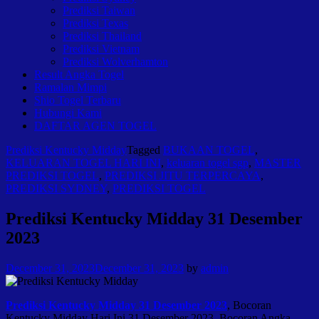
Prediksi Taiwan
Prediksi Texas
Prediksi Thailand
Prediksi Vietnam
Prediksi Wolverhamton
Result Angka Togel
Ramalan Mimpi
Shio Togel Terbaru
Hubungi Kami
DAFTAR AGEN TOGEL
Prediksi Kentucky Midday
Tagged
BUKAAN TOGEL
,
KELUARAN TOGEL HARI INI
,
keluaran togel sgp
,
MASTER
PREDIKSI TOGEL
,
PREDIKSI JITU TERPERCAYA
,
PREDIKSI SYDNEY
,
PREDIKSI TOGEL
Prediksi Kentucky Midday 31 Desember
2023
December 31, 2023
December 31, 2023
by
admin
Prediksi Kentucky Midday 31 Desember 2023
, Bocoran
Kentucky Midday Hari Ini 31 Desember 2023, Bocoran Angka