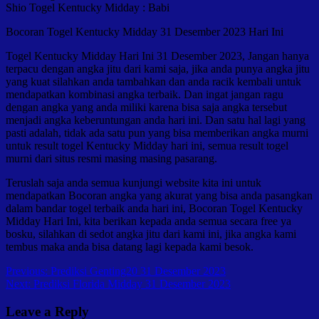
Shio Togel Kentucky Midday : Babi
Bocoran Togel Kentucky Midday 31 Desember 2023 Hari Ini
Togel Kentucky Midday Hari Ini 31 Desember 2023, Jangan hanya
terpacu dengan angka jitu dari kami saja, jika anda punya angka jitu
yang kuat silahkan anda tambahkan dan anda racik kembali untuk
mendapatkan kombinasi angka terbaik. Dan ingat jangan ragu
dengan angka yang anda miliki karena bisa saja angka tersebut
menjadi angka keberuntungan anda hari ini. Dan satu hal lagi yang
pasti adalah, tidak ada satu pun yang bisa memberikan angka murni
untuk result togel Kentucky Midday hari ini, semua result togel
murni dari situs resmi masing masing pasarang.
Teruslah saja anda semua kunjungi website kita ini untuk
mendapatkan Bocoran angka yang akurat yang bisa anda pasangkan
dalam bandar togel terbaik anda hari ini, Bocoran Togel Kentucky
Midday Hari Ini, kita berikan kepada anda semua secara free ya
bosku, silahkan di sedot angka jitu dari kami ini, jika angka kami
tembus maka anda bisa datang lagi kepada kami besok.
Post
Previous:
Prediksi Genting20 31 Desember 2023
Next:
Prediksi Florida Midday 31 Desember 2023
navigation
Leave a Reply