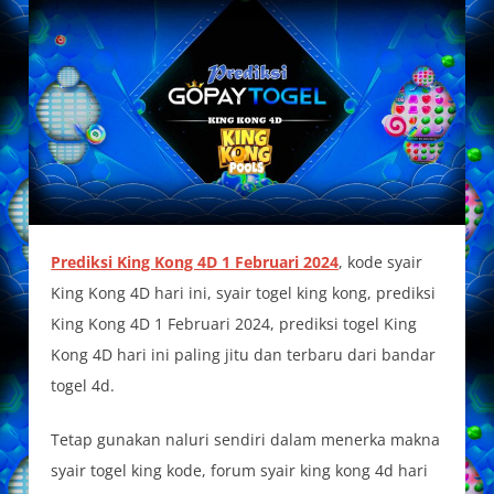
Prediksi King Kong 4D 1 Februari 2024
, kode syair
King Kong 4D hari ini, syair togel king kong, prediksi
King Kong 4D 1 Februari 2024, prediksi togel King
Kong 4D hari ini paling jitu dan terbaru dari bandar
togel 4d.
Tetap gunakan naluri sendiri dalam menerka makna
syair togel king kode, forum syair king kong 4d hari