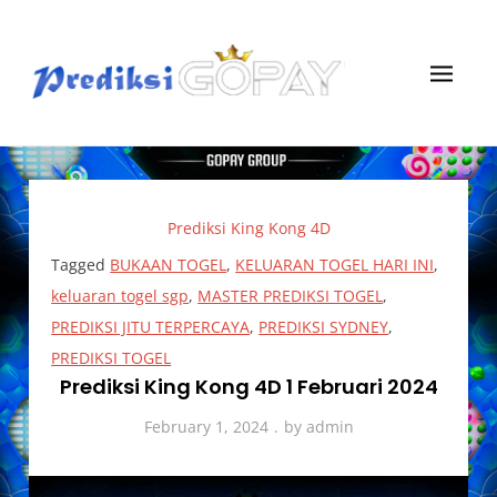
Skip
to
content
Prediksi Gopay Togel
Angka Prediksi Togel Jitu Gopay Togel
Prediksi King Kong 4D
Tagged
BUKAAN TOGEL
,
KELUARAN TOGEL HARI INI
,
keluaran togel sgp
,
MASTER PREDIKSI TOGEL
,
PREDIKSI JITU TERPERCAYA
,
PREDIKSI SYDNEY
,
PREDIKSI TOGEL
Prediksi King Kong 4D 1 Februari 2024
February 1, 2024
by
admin