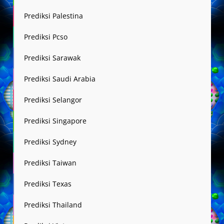
Prediksi Palestina
Prediksi Pcso
Prediksi Sarawak
Prediksi Saudi Arabia
Prediksi Selangor
Prediksi Singapore
Prediksi Sydney
Prediksi Taiwan
Prediksi Texas
Prediksi Thailand