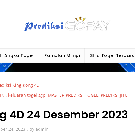
l
lt Angka Togel
Ramalan Mimpi
Shio Togel Terbaru
ediksi King Kong 4D
INI
,
keluaran togel sgp
,
MASTER PREDIKSI TOGEL
,
PREDIKSI JITU
ng 4D 24 Desember 2023
ber 24, 2023
by
admin