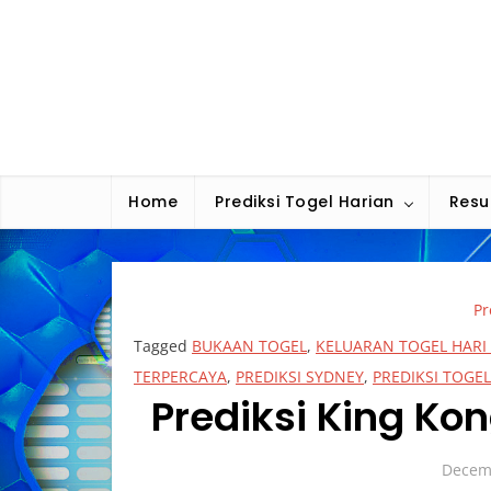
Skip
to
content
Prediksi Gopay Toge
Angka Prediksi Togel Jitu Gopay Togel
Home
Prediksi Togel Harian
Resu
Pr
Tagged
BUKAAN TOGEL
,
KELUARAN TOGEL HARI 
TERPERCAYA
,
PREDIKSI SYDNEY
,
PREDIKSI TOGEL
Prediksi King Ko
Decem