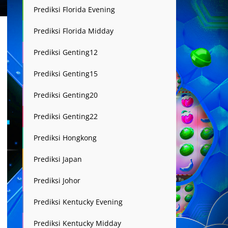
Prediksi Florida Evening
Prediksi Florida Midday
Prediksi Genting12
Prediksi Genting15
Prediksi Genting20
Prediksi Genting22
Prediksi Hongkong
Prediksi Japan
Prediksi Johor
Prediksi Kentucky Evening
Prediksi Kentucky Midday