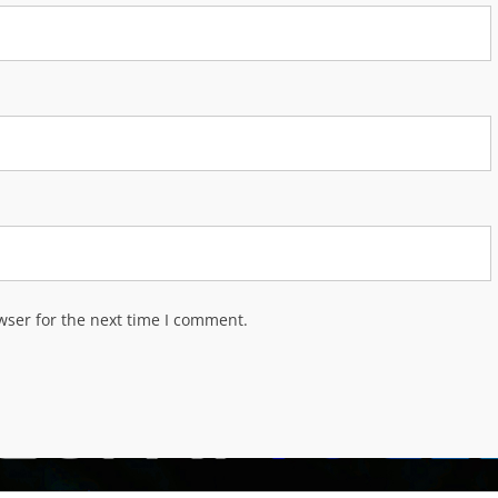
wser for the next time I comment.