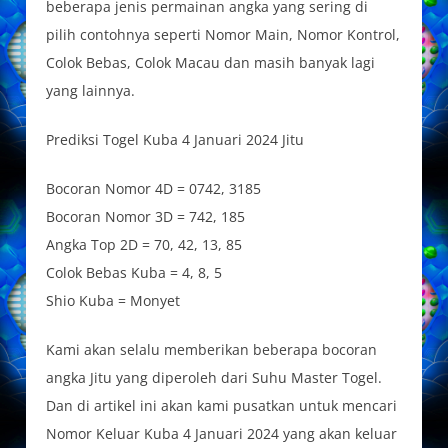
beberapa jenis permainan angka yang sering di
pilih contohnya seperti Nomor Main, Nomor Kontrol,
Colok Bebas, Colok Macau dan masih banyak lagi
yang lainnya.
Prediksi Togel Kuba 4 Januari 2024 Jitu
Bocoran Nomor 4D = 0742, 3185
Bocoran Nomor 3D = 742, 185
Angka Top 2D = 70, 42, 13, 85
Colok Bebas Kuba = 4, 8, 5
Shio Kuba = Monyet
Kami akan selalu memberikan beberapa bocoran
angka Jitu yang diperoleh dari Suhu Master Togel.
Dan di artikel ini akan kami pusatkan untuk mencari
Nomor Keluar Kuba 4 Januari 2024 yang akan keluar