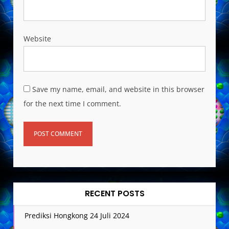
Website
Save my name, email, and website in this browser
for the next time I comment.
RECENT POSTS
Prediksi Hongkong 24 Juli 2024