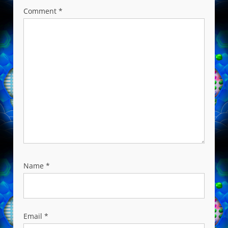
t
Comment
*
i
o
n
Name
*
Email
*