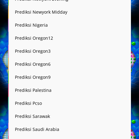
Prediksi Newyork Midday
Prediksi Nigeria
Prediksi Oregon12
Prediksi Oregon3
Prediksi Oregon6
Prediksi Oregon9
Prediksi Palestina
Prediksi Pcso
Prediksi Sarawak
Prediksi Saudi Arabia