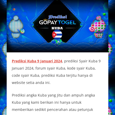
Prediksi Kuba 9 Januari 2024
, prediksi Syair Kuba 9
Januari 2024, forum syair Kuba, kode syair Kuba,
code syair Kuba, prediksi Kuba terjitu hanya di
website setia anda ini.
Prediksi angka Kuba yang Jitu dan ampuh angka
Kuba yang kami berikan ini hanya untuk
memberikan sedikit pencerahan atau petunjuk