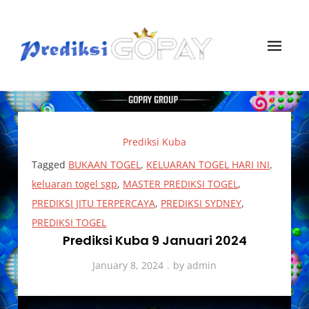
Skip
to
content
Prediksi Gopay Togel
Angka Prediksi Togel Jitu Gopay Togel
Prediksi Kuba
Tagged
BUKAAN TOGEL
,
KELUARAN TOGEL HARI INI
,
keluaran togel sgp
,
MASTER PREDIKSI TOGEL
,
PREDIKSI JITU TERPERCAYA
,
PREDIKSI SYDNEY
,
PREDIKSI TOGEL
Prediksi Kuba 9 Januari 2024
January 8, 2024
by
admin