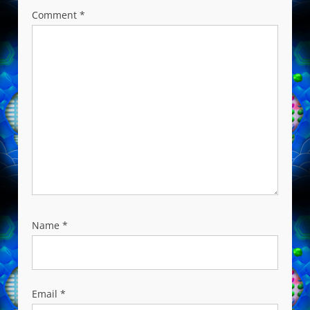
t
Comment
*
i
o
n
Name
*
Email
*