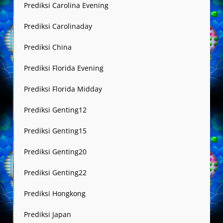
Prediksi Carolina Evening
Prediksi Carolinaday
Prediksi China
Prediksi Florida Evening
Prediksi Florida Midday
Prediksi Genting12
Prediksi Genting15
Prediksi Genting20
Prediksi Genting22
Prediksi Hongkong
Prediksi Japan