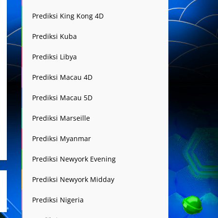
Prediksi King Kong 4D
Prediksi Kuba
Prediksi Libya
Prediksi Macau 4D
Prediksi Macau 5D
Prediksi Marseille
Prediksi Myanmar
Prediksi Newyork Evening
Prediksi Newyork Midday
Prediksi Nigeria