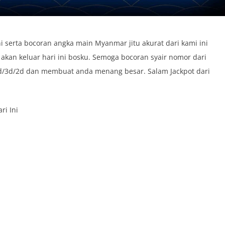
ini serta bocoran angka main Myanmar jitu akurat dari kami ini
 akan keluar hari ini bosku. Semoga bocoran syair nomor dari
d/3d/2d dan membuat anda menang besar. Salam Jackpot dari
i Ini