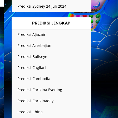
Prediksi Sydney 24 Juli 2024
PREDIKSI LENGKAP
Prediksi Aljazair
Prediksi Azerbaijan
Prediksi Bullseye
Prediksi Cagliari
Prediksi Cambodia
Prediksi Carolina Evening
Prediksi Carolinaday
Prediksi China