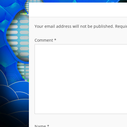
t
n
a
v
Your email address will not be published.
Requi
i
g
Comment
*
a
t
i
o
n
Name
*