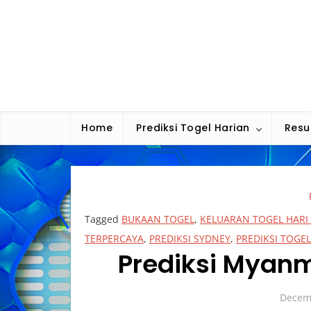
Skip
to
content
Prediksi Gopay Toge
Angka Prediksi Togel Jitu Gopay Togel
Home
Prediksi Togel Harian
Resu
Tagged
BUKAAN TOGEL
,
KELUARAN TOGEL HARI 
TERPERCAYA
,
PREDIKSI SYDNEY
,
PREDIKSI TOGEL
Prediksi Myan
Decem