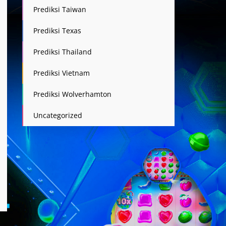
Prediksi Taiwan
Prediksi Texas
Prediksi Thailand
Prediksi Vietnam
Prediksi Wolverhamton
Uncategorized