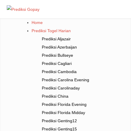
Skip
to
Prediksi Gopay Togel
Angka Prediksi Togel Jitu Gopay Togel
content
Home
Prediksi Togel Harian
Prediksi Aljazair
Prediksi Azerbaijan
Prediksi Bullseye
Prediksi Cagliari
Prediksi Cambodia
Prediksi Carolina Evening
Prediksi Carolinaday
Prediksi China
Prediksi Florida Evening
Prediksi Florida Midday
Prediksi Genting12
Prediksi Genting15