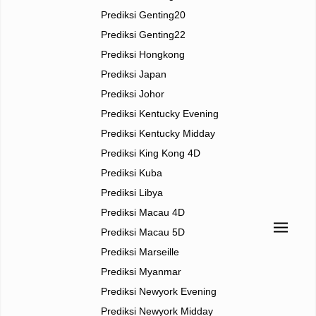
Prediksi Genting20
Prediksi Genting22
Prediksi Hongkong
Prediksi Japan
Prediksi Johor
Prediksi Kentucky Evening
Prediksi Kentucky Midday
Prediksi King Kong 4D
Prediksi Kuba
Prediksi Libya
Prediksi Macau 4D
Prediksi Macau 5D
Prediksi Marseille
Prediksi Myanmar
Prediksi Newyork Evening
Prediksi Newyork Midday