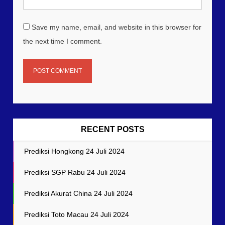
Save my name, email, and website in this browser for
the next time I comment.
RECENT POSTS
Prediksi Hongkong 24 Juli 2024
Prediksi SGP Rabu 24 Juli 2024
Prediksi Akurat China 24 Juli 2024
Prediksi Toto Macau 24 Juli 2024