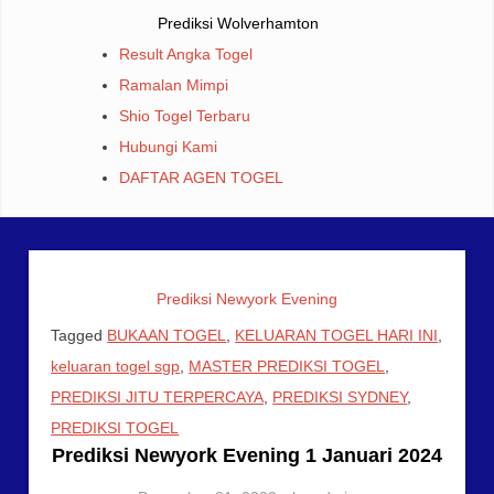
Prediksi Wolverhamton
Result Angka Togel
Ramalan Mimpi
Shio Togel Terbaru
Hubungi Kami
DAFTAR AGEN TOGEL
Prediksi Newyork Evening
Tagged
BUKAAN TOGEL
,
KELUARAN TOGEL HARI INI
,
keluaran togel sgp
,
MASTER PREDIKSI TOGEL
,
PREDIKSI JITU TERPERCAYA
,
PREDIKSI SYDNEY
,
PREDIKSI TOGEL
Prediksi Newyork Evening 1 Januari 2024