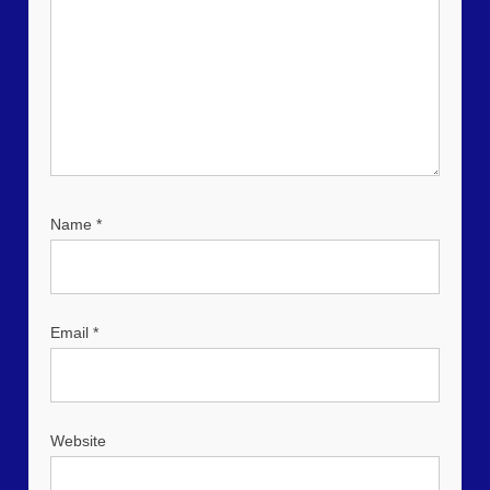
Name
*
Email
*
Website