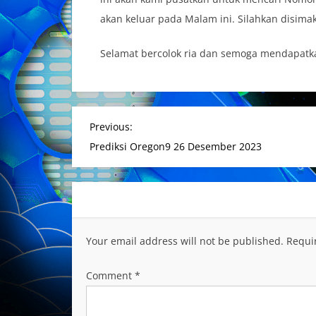
akan keluar pada Malam ini. Silahkan disima
Selamat bercolok ria dan semoga mendapatkan
P
Previous:
o
Prediksi Oregon9 26 Desember 2023
s
t
n
a
v
Your email address will not be published.
Requi
i
g
Comment
*
a