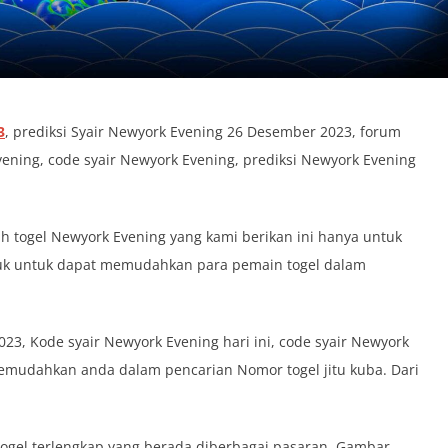
3
, prediksi Syair Newyork Evening 26 Desember 2023, forum
vening, code syair Newyork Evening, prediksi Newyork Evening
h togel Newyork Evening yang kami berikan ini hanya untuk
juk untuk dapat memudahkan para pemain togel dalam
3, Kode syair Newyork Evening hari ini, code syair Newyork
mudahkan anda dalam pencarian Nomor togel jitu kuba. Dari
togel terlengkap yang berada diberbagai pasaran. Gambar