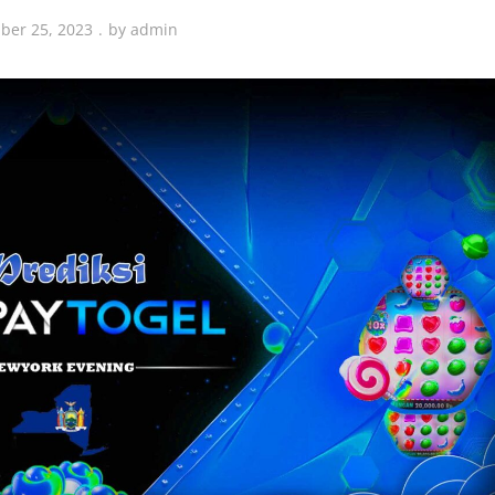
ber 25, 2023
by
admin