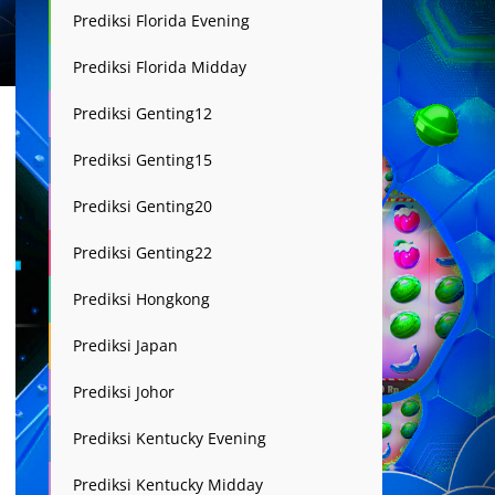
Prediksi Florida Evening
Prediksi Florida Midday
Prediksi Genting12
Prediksi Genting15
Prediksi Genting20
Prediksi Genting22
Prediksi Hongkong
Prediksi Japan
Prediksi Johor
Prediksi Kentucky Evening
Prediksi Kentucky Midday