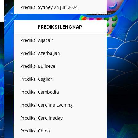
Prediksi Sydney 24 Juli 2024
PREDIKSI LENGKAP
Prediksi Aljazair
Prediksi Azerbaijan
Prediksi Bullseye
Prediksi Cagliari
Prediksi Cambodia
Prediksi Carolina Evening
Prediksi Carolinaday
Prediksi China