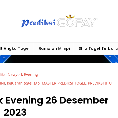
l
lt Angka Togel
Ramalan Mimpi
Shio Togel Terbaru
diksi Newyork Evening
INI
,
keluaran togel sgp
,
MASTER PREDIKSI TOGEL
,
PREDIKSI JITU
k Evening 26 Desember
2023