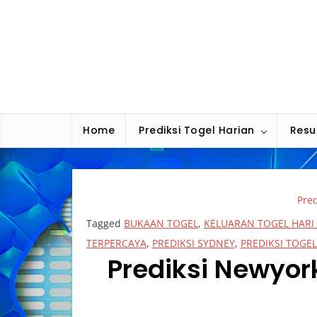
Skip
to
content
Prediksi Gopay Toge
Angka Prediksi Togel Jitu Gopay Togel
Home
Prediksi Togel Harian
Resu
Pre
Tagged
BUKAAN TOGEL
,
KELUARAN TOGEL HARI 
TERPERCAYA
,
PREDIKSI SYDNEY
,
PREDIKSI TOGEL
Prediksi Newyor