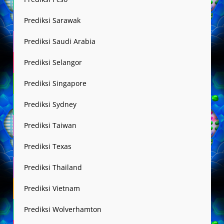
Prediksi Sarawak
Prediksi Saudi Arabia
Prediksi Selangor
Prediksi Singapore
Prediksi Sydney
Prediksi Taiwan
Prediksi Texas
Prediksi Thailand
Prediksi Vietnam
Prediksi Wolverhamton