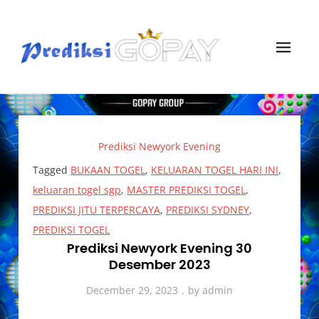
Skip
to
content
Prediksi Gopay Togel
Angka Prediksi Togel Jitu Gopay Togel
Prediksi Newyork Evening
Tagged
BUKAAN TOGEL
,
KELUARAN TOGEL HARI INI
,
keluaran togel sgp
,
MASTER PREDIKSI TOGEL
,
PREDIKSI JITU TERPERCAYA
,
PREDIKSI SYDNEY
,
PREDIKSI TOGEL
Prediksi Newyork Evening 30
Desember 2023
December 29, 2023
by
admin