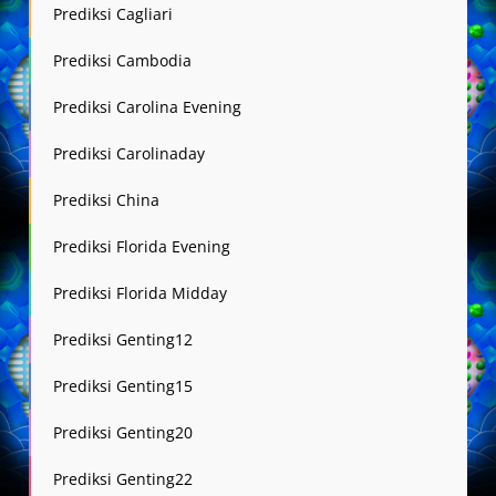
Prediksi Cagliari
Prediksi Cambodia
Prediksi Carolina Evening
Prediksi Carolinaday
Prediksi China
Prediksi Florida Evening
Prediksi Florida Midday
Prediksi Genting12
Prediksi Genting15
Prediksi Genting20
Prediksi Genting22