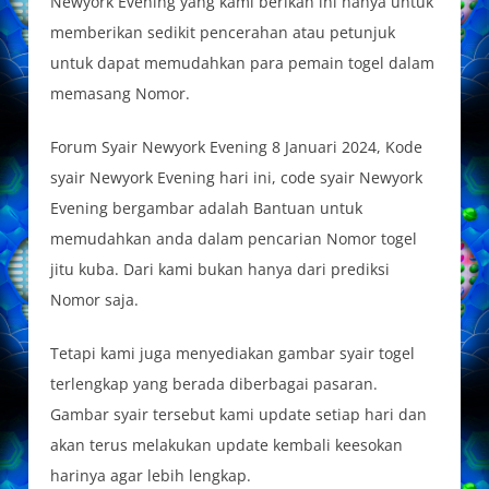
Newyork Evening yang kami berikan ini hanya untuk
memberikan sedikit pencerahan atau petunjuk
untuk dapat memudahkan para pemain togel dalam
memasang Nomor.
Forum Syair Newyork Evening 8 Januari 2024, Kode
syair Newyork Evening hari ini, code syair Newyork
Evening bergambar adalah Bantuan untuk
memudahkan anda dalam pencarian Nomor togel
jitu kuba. Dari kami bukan hanya dari prediksi
Nomor saja.
Tetapi kami juga menyediakan gambar syair togel
terlengkap yang berada diberbagai pasaran.
Gambar syair tersebut kami update setiap hari dan
akan terus melakukan update kembali keesokan
harinya agar lebih lengkap.