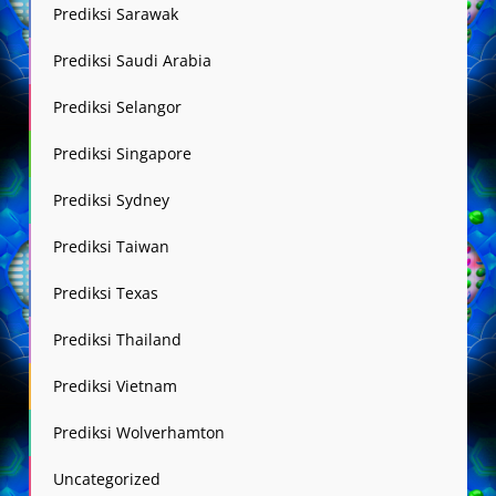
Prediksi Sarawak
Prediksi Saudi Arabia
Prediksi Selangor
Prediksi Singapore
Prediksi Sydney
Prediksi Taiwan
Prediksi Texas
Prediksi Thailand
Prediksi Vietnam
Prediksi Wolverhamton
Uncategorized