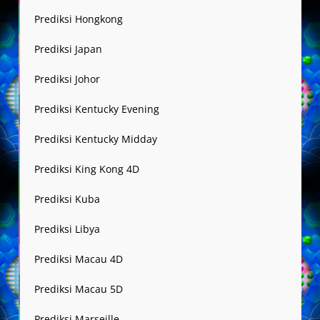
Prediksi Hongkong
Prediksi Japan
Prediksi Johor
Prediksi Kentucky Evening
Prediksi Kentucky Midday
Prediksi King Kong 4D
Prediksi Kuba
Prediksi Libya
Prediksi Macau 4D
Prediksi Macau 5D
Prediksi Marseille