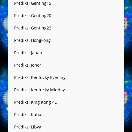
Prediksi Genting15
Prediksi Genting20
Prediksi Genting22
Prediksi Hongkong
Prediksi Japan
Prediksi Johor
Prediksi Kentucky Evening
Prediksi Kentucky Midday
Prediksi King Kong 4D
Prediksi Kuba
Prediksi Libya