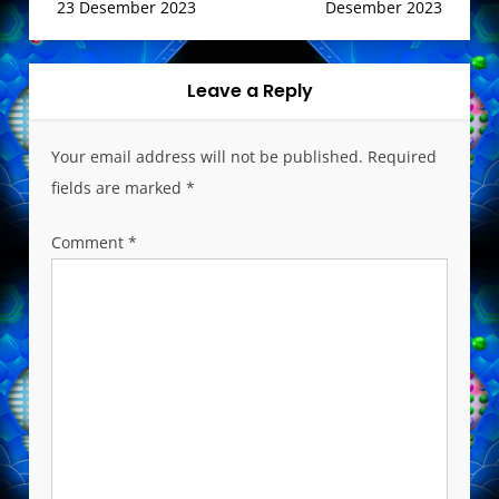
s
23 Desember 2023
Desember 2023
t
n
a
Leave a Reply
v
i
Your email address will not be published.
Required
g
fields are marked
*
a
t
Comment
*
i
o
n