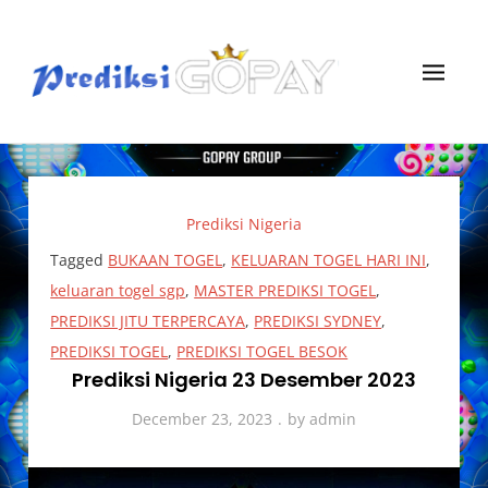
Skip
to
content
Prediksi Gopay Togel
Angka Prediksi Togel Jitu Gopay Togel
Prediksi Nigeria
Tagged
BUKAAN TOGEL
,
KELUARAN TOGEL HARI INI
,
keluaran togel sgp
,
MASTER PREDIKSI TOGEL
,
PREDIKSI JITU TERPERCAYA
,
PREDIKSI SYDNEY
,
PREDIKSI TOGEL
,
PREDIKSI TOGEL BESOK
Prediksi Nigeria 23 Desember 2023
December 23, 2023
by
admin