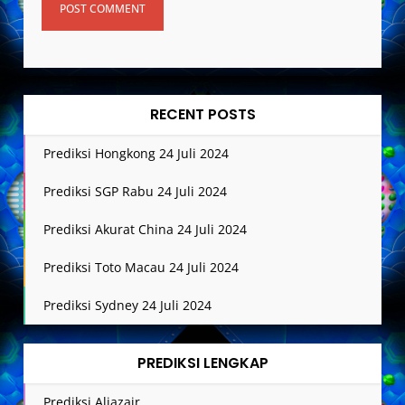
RECENT POSTS
Prediksi Hongkong 24 Juli 2024
Prediksi SGP Rabu 24 Juli 2024
Prediksi Akurat China 24 Juli 2024
Prediksi Toto Macau 24 Juli 2024
Prediksi Sydney 24 Juli 2024
PREDIKSI LENGKAP
Prediksi Aljazair