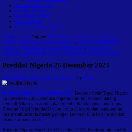
Prediksi Wolverhamton
Result Angka Togel
Ramalan Mimpi
Shio Togel Terbaru
Hubungi Kami
DAFTAR AGEN TOGEL
Prediksi Nigeria
Tagged
BUKAAN TOGEL
,
KELUARAN
TOGEL HARI INI
,
keluaran togel sgp
,
MASTER PREDIKSI
TOGEL
,
PREDIKSI JITU TERPERCAYA
,
PREDIKSI
SYDNEY
,
PREDIKSI TOGEL
,
PREDIKSI TOGEL BESOK
Prediksi Nigeria 26 Desember 2023
December 26, 2023
December 26, 2023
by
admin
Prediksi Nigeria 26 Desember 2023
, Bocoran Syair Togel Nigeria
26 Desember 2023, Prediksi Nigeria Hari ini, Selamat datang
kembali Kita selalu admin akan memberikan kepada anda semua
Bocoran Togel Nigeria4D yang terjitu dan terupdate yang paling
bisa membuat anda menang dengan Bocoran Kita hari ini silahkan
disimak dibawah ini.
Bocoran Nigeria Hari Ini 26 Desember 2023, Kami sarankan lebih