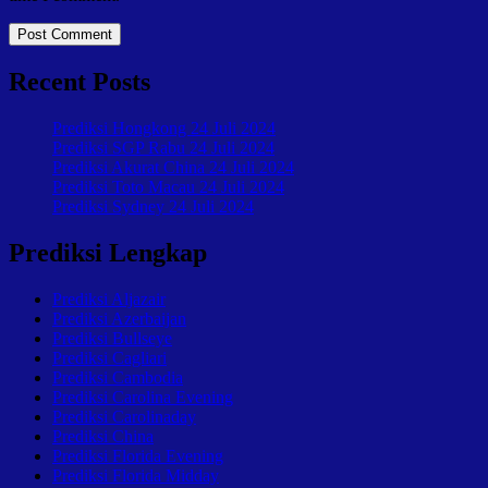
Recent Posts
Prediksi Hongkong 24 Juli 2024
Prediksi SGP Rabu 24 Juli 2024
Prediksi Akurat China 24 Juli 2024
Prediksi Toto Macau 24 Juli 2024
Prediksi Sydney 24 Juli 2024
Prediksi Lengkap
Prediksi Aljazair
Prediksi Azerbaijan
Prediksi Bullseye
Prediksi Cagliari
Prediksi Cambodia
Prediksi Carolina Evening
Prediksi Carolinaday
Prediksi China
Prediksi Florida Evening
Prediksi Florida Midday