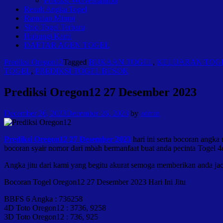
Prediksi Wolverhamton
Result Angka Togel
Ramalan Mimpi
Shio Togel Terbaru
Hubungi Kami
DAFTAR AGEN TOGEL
Prediksi Oregon12
Tagged
BUKAAN TOGEL
,
KELUARAN TOGEL
TOGEL
,
PREDIKSI TOGEL BESOK
Prediksi Oregon12 27 Desember 2023
December 26, 2023
December 26, 2023
by
admin
Prediksi Oregon12 27 Desember 2023
hari ini serta bocoran angka
bocoran syair nomor dari mbah bermanfaat buat anda pecinta Togel 
Angka jitu dari kami yang begitu akurat semoga memberikan anda jack
Bocoran Togel Oregon12 27 Desember 2023 Hari Ini Jitu
BBFS 6 Angka : 736258
4D Toto Oregon12 : 3736, 9258
3D Toto Oregon12 : 736, 925