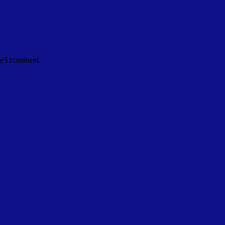
me I comment.