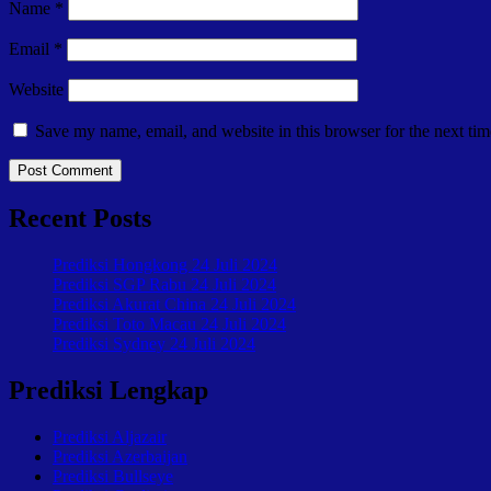
Name
*
Email
*
Website
Save my name, email, and website in this browser for the next ti
Recent Posts
Prediksi Hongkong 24 Juli 2024
Prediksi SGP Rabu 24 Juli 2024
Prediksi Akurat China 24 Juli 2024
Prediksi Toto Macau 24 Juli 2024
Prediksi Sydney 24 Juli 2024
Prediksi Lengkap
Prediksi Aljazair
Prediksi Azerbaijan
Prediksi Bullseye