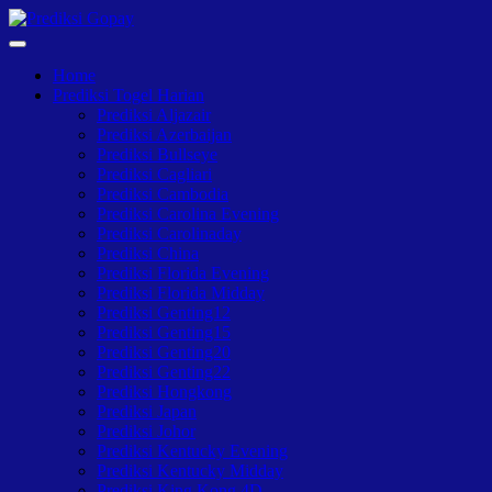
Skip
to
Prediksi Gopay Togel
Angka Prediksi Togel Jitu Gopay Togel
content
Home
Prediksi Togel Harian
Prediksi Aljazair
Prediksi Azerbaijan
Prediksi Bullseye
Prediksi Cagliari
Prediksi Cambodia
Prediksi Carolina Evening
Prediksi Carolinaday
Prediksi China
Prediksi Florida Evening
Prediksi Florida Midday
Prediksi Genting12
Prediksi Genting15
Prediksi Genting20
Prediksi Genting22
Prediksi Hongkong
Prediksi Japan
Prediksi Johor
Prediksi Kentucky Evening
Prediksi Kentucky Midday
Prediksi King Kong 4D