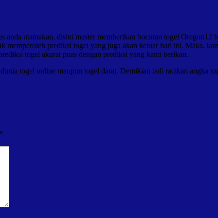
harus anda utamakan, disini master memberikan bocoran togel Oregon1
memperoleh prediksi togel yang juga akan keluar hari ini. Maka, kami
ediksi togel akurat puas dengan prediksi yang kami berikan.
dunia togel online maupun togel darat. Demikian tadi racikan angka t
*